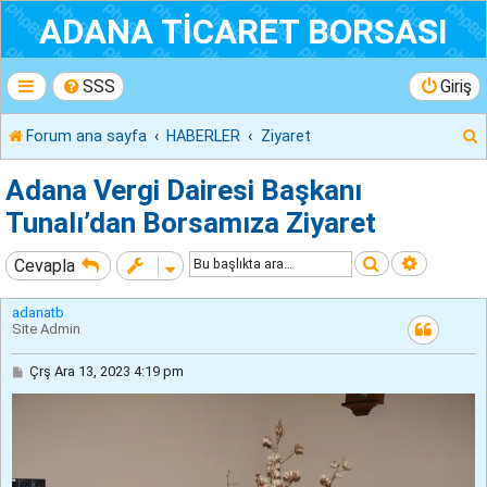
ADANA TİCARET BORSASI
SSS
Giriş
Forum ana sayfa
HABERLER
Ziyaret
r
Adana Vergi Dairesi Başkanı
Tunalı’dan Borsamıza Ziyaret
Ara
Gelişmiş
Cevapla
adanatb
Site Admin
M
Çrş Ara 13, 2023 4:19 pm
e
s
a
j