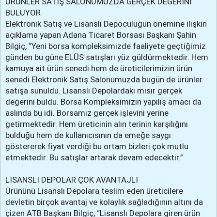
ÜRÜNLER SATIŞ SALONUMUZDA GERÇEK DEĞERİNİ
BULUYOR
Elektronik Satış ve Lisanslı Depoculuğun önemine ilişkin
açıklama yapan Adana Ticaret Borsası Başkanı Şahin
Bilgiç, “Yeni borsa kompleksimizde faaliyete geçtiğimiz
günden bu güne ELÜS satışları yüz güldürmektedir. Hem
kamuya ait ürün senedi hem de üreticilerimizin ürün
senedi Elektronik Satış Salonumuzda bugün de ürünler
satışa sunuldu. Lisanslı Depolardaki mısır gerçek
değerini buldu. Borsa Kompleksimizin yapılış amacı da
aslında bu idi. Borsamız gerçek işlevini yerine
getirmektedir. Hem üreticinin alın terinin karşılığını
bulduğu hem de kullanıcısının da emeğe saygı
göstererek fiyat verdiği bu ortam bizleri çok mutlu
etmektedir. Bu satışlar artarak devam edecektir.”
LİSANSLI DEPOLAR ÇOK AVANTAJLI
Ürününü Lisanslı Depolara teslim eden üreticilere
devletin birçok avantaj ve kolaylık sağladığının altını da
çizen ATB Başkanı Bilgiç, “Lisanslı Depolara giren ürün