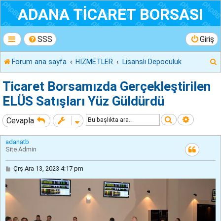
ADANA TİCARET BORSASI
SSS
Giriş
Forum ana sayfa
HİZMETLER
Lisanslı Depoculuk
r
Ticaret Borsamızda Gerçekleştirilen
ELÜS Satışları Yüz Güldürdü
Ara
Gelişmiş
Cevapla
adanatb
Site Admin
M
Çrş Ara 13, 2023 4:17 pm
e
s
a
j