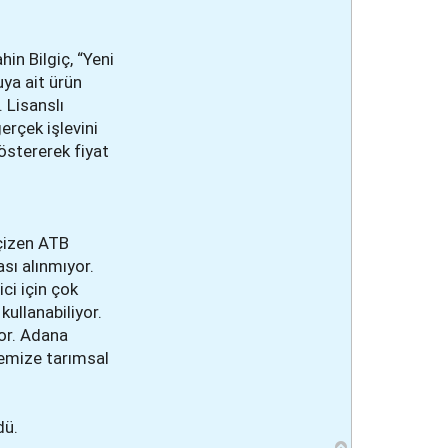
in Bilgiç, “Yeni
ya ait ürün
 Lisanslı
erçek işlevini
östererek fiyat
 çizen ATB
ası alınmıyor.
ci için çok
kullanabiliyor.
yor. Adana
gemize tarımsal
dü.
B