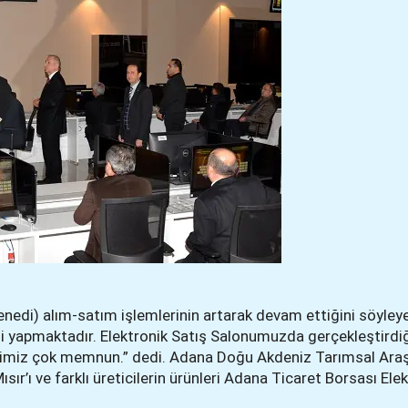
enedi) alım-satım işlemlerinin artarak devam ettiğini söyle
ini yapmaktadır. Elektronik Satış Salonumuzda gerçekleştird
yelerimiz çok memnun.” dedi. Adana Doğu Akdeniz Tarımsal Ara
r’ı ve farklı üreticilerin ürünleri Adana Ticaret Borsası Ele