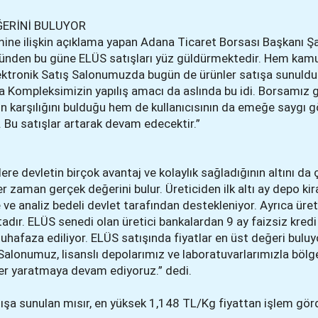
ERİNİ BULUYOR
ine ilişkin açıklama yapan Adana Ticaret Borsası Başkanı Şah
ünden bu güne ELÜS satışları yüz güldürmektedir. Hem kamu
ektronik Satış Salonumuzda bugün de ürünler satışa sunuldu.
a Kompleksimizin yapılış amacı da aslında bu idi. Borsamız g
nin karşılığını bulduğu hem de kullanıcısının da emeğe saygı g
. Bu satışlar artarak devam edecektir.”
ere devletin birçok avantaj ve kolaylık sağladığının altını da
er zaman gerçek değerini bulur. Üreticiden ilk altı ay depo kir
ve analiz bedeli devlet tarafından destekleniyor. Ayrıca üreti
dır. ELÜS senedi olan üretici bankalardan 9 ay faizsiz kredi 
 muhafaza ediliyor. ELÜS satışında fiyatlar en üst değeri bulu
Salonumuz, lisanslı depolarımız ve laboratuvarlarımızla böl
er yaratmaya devam ediyoruz.” dedi.
ışa sunulan mısır, en yüksek 1,148 TL/Kg fiyattan işlem gör