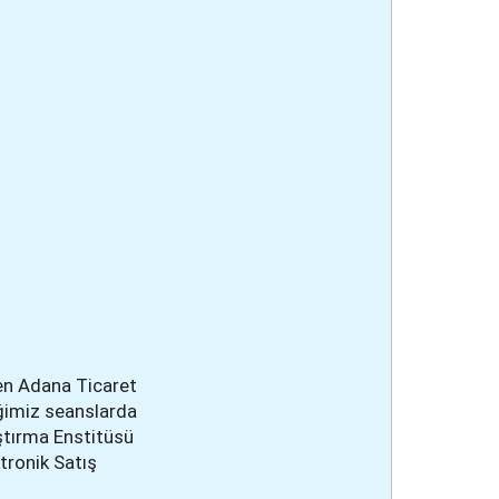
yen Adana Ticaret
iğimiz seanslarda
ştırma Enstitüsü
ktronik Satış