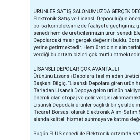
ÜRÜNLER SATIŞ SALONUMUZDA GERÇEK DEĞ
Elektronik Satış ve Lisanslı Depoculuğun önem
borsa kompleksimizde faaliyete geçtiğimiz g
senedi hem de üreticilerimizin ürün senedi El
Depolardaki mısır gerçek değerini buldu. Bors
yerine getirmektedir. Hem üreticinin alın teri
verdiği bu ortam bizleri çok mutlu etmektedir
LİSANSLI DEPOLAR ÇOK AVANTAJLI
Ürününü Lisanslı Depolara teslim eden üreticil
Başkanı Bilgiç, “Lisanslı Depolara giren ürün h
Tarladan Lisanslı Depoya gelen ürünün nakliye 
önemli olan stopaj ve gelir vergisi alınmamakta
Lisanslı Depodaki ürünler sağlıklı bir şekilde
Ticaret Borsası olarak Elektronik Alım-Satım 
alanda kaliteli hizmet sunmaya ve katma değ
Bugün ELÜS senedi ile Elektronik ortamda sat