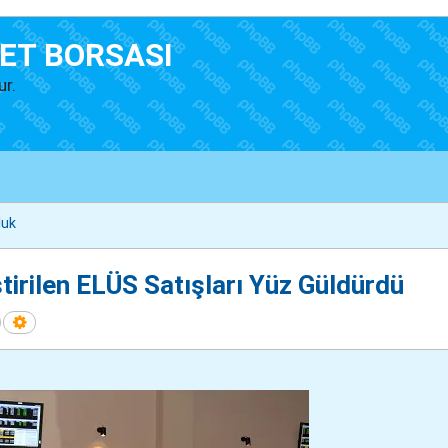
ET BORSASI
ur.
luk
irilen ELÜS Satışları Yüz Güldürdü
Ara
Gelişmiş arama