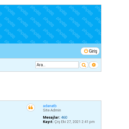
Giriş
Ara
Gelişmiş arama
adanatb
Site Admin
Mesajlar:
460
Kayıt:
Çrş Eki 27, 2021 2:41 pm