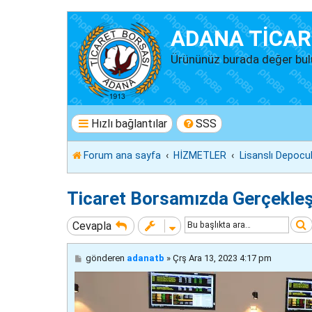
ADANA TİCAR
Ürününüz burada değer bul
Hızlı bağlantılar
SSS
Forum ana sayfa
HİZMETLER
Lisanslı Depocu
Ticaret Borsamızda Gerçekleşt
Cevapla
M
gönderen
adanatb
»
Çrş Ara 13, 2023 4:17 pm
e
s
a
j