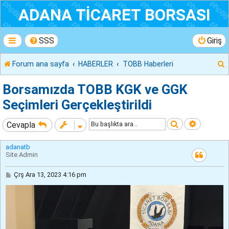
ADANA TİCARET BORSASI
SSS
Giriş
Forum ana sayfa
HABERLER
TOBB Haberleri
r
Borsamızda TOBB KGK ve GGK
Seçimleri Gerçekleştirildi
Ara
Gelişmiş
Cevapla
adanatb
Site Admin
M
Çrş Ara 13, 2023 4:16 pm
e
s
a
j