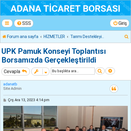
ADANA TİCARET BORSASI
SSS
Giriş
Forum ana sayfa
HİZMETLER
Tarımı Destekleyici Diğer Faaliyetler
r
UPK Pamuk Konseyi Toplantısı
Borsamızda Gerçekleştirildi
Ara
Gelişmiş
Cevapla
adanatb
Site Admin
M
Çrş Ara 13, 2023 4:14 pm
e
s
a
j