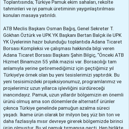
Toplantısında; Türkiye Pamuk ekim sahaları, rekolte
tahminleri ve iyi pamuk üretiminin yaygınlaştırılması
konuları masaya yatırıldı.
ATB Meclis Başkanı Osman Bağış, Genel Sekreter T.
Gökhan Öztürk ve UPK YK Başkanı Bertan Balçık ile UPK
YK Üyelerinin hazır bulunduğu toplantıda Adana Ticaret
Borsası Kompleksi ve çalışması hakkında bilgi veren
Adana Ticaret Borsası Başkanı Şahin Bilgiç, “Önceki ATB
Hizmet Binamızın 55 yıllık mazisi var. Borsacılığı tam
anlamıyla yerine getiremediğimiz için geçtiğimiz yıl
Türkiye’ye örnek olan bu yeni tesislerimizi yaptırdık. Bu
yeni tesisimizdeki projeksiyonumuz, programlarımız ve
projelerimiz uzun yıllarca işlevliğini sürdüreceği
inancındayız. Pamuk, uzun yıllardır bölgemizin en önemli
ürünü olmuş ama son dönemlerde alternatif ürünler
çıkınca Türkiye genelinde pamuğun azalma süreci
yaşadı. İkame ürün olarak bir milyon beş yüz bin ton ve
daha fazlasıyla mısır devreye girerek bölgemizde birinci
ürün olmuştur. Bu yıl pamuk tırmanışa geçti. Hep birlikte