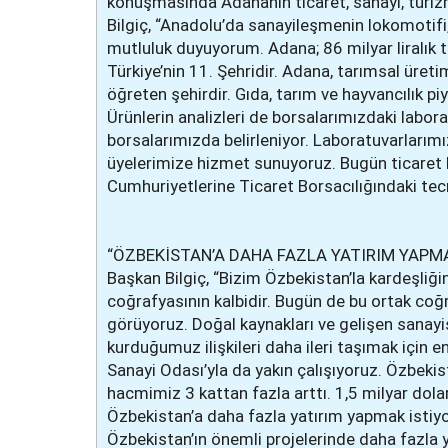
konuşmasında Adananın ticaret, sanayi, turiz
Bilgiç, “Anadolu’da sanayileşmenin lokomotifi,
mutluluk duyuyorum. Adana; 86 milyar liralık ti
Türkiye’nin 11. Şehridir. Adana, tarımsal üreti
öğreten şehirdir. Gıda, tarım ve hayvancılık pi
Ürünlerin analizleri de borsalarımızdaki laboratu
borsalarımızda belirleniyor. Laboratuvarlarımız
üyelerimize hizmet sunuyoruz. Bugün ticaret b
Cumhuriyetlerine Ticaret Borsacılığındaki tecr
“ÖZBEKİSTAN’A DAHA FAZLA YATIRIM YAPM
Başkan Bilgiç, “Bizim Özbekistan’la kardeşliği
coğrafyasının kalbidir. Bugün de bu ortak coğra
görüyoruz. Doğal kaynakları ve gelişen sanayis
kurduğumuz ilişkileri daha ileri taşımak için
Sanayi Odası’yla da yakın çalışıyoruz. Özbekista
hacmimiz 3 kattan fazla arttı. 1,5 milyar dola
Özbekistan’a daha fazla yatırım yapmak istiyo
Özbekistan’ın önemli projelerinde daha fazla ye