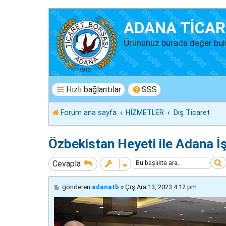
ADANA TİCAR
Ürününüz burada değer bul
Hızlı bağlantılar
SSS
Forum ana sayfa
HİZMETLER
Dış Ticaret
Özbekistan Heyeti ile Adana İş
Cevapla
M
gönderen
adanatb
»
Çrş Ara 13, 2023 4:12 pm
e
s
a
j