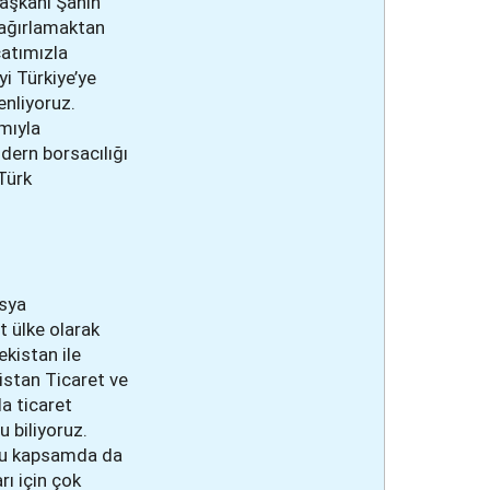
aşkanı Şahin
i ağırlamaktan
catımızla
yi Türkiye’ye
enliyoruz.
ımıyla
odern borsacılığı
Türk
Asya
t ülke olarak
ekistan ile
istan Ticaret ve
da ticaret
 biliyoruz.
. Bu kapsamda da
rı için çok