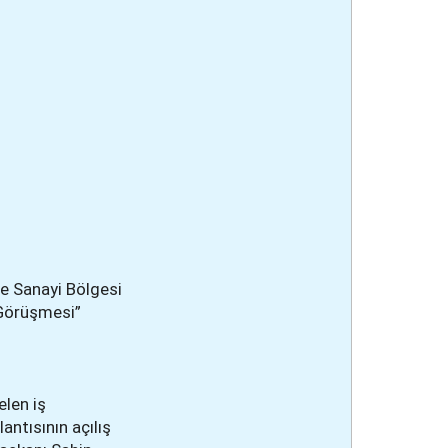
e Sanayi Bölgesi
 Görüşmesi”
len iş
antısının açılış