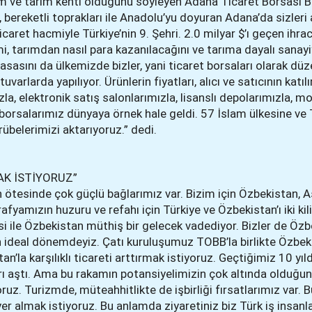
m ve tarım kenti olduğunu söyleyen Adana Ticaret Borsası B
 bereketli toprakları ile Anadolu’yu doyuran Adana’da sizler
caret hacmiyle Türkiye’nin 9. Şehri. 2.0 milyar $’ı geçen ihra
mi, tarımdan nasıl para kazanılacağını ve tarıma dayalı sanayi
yasasını da ülkemizde bizler, yani ticaret borsaları olarak düz
varlarda yapılıyor. Ürünlerin fiyatları, alıcı ve satıcının katıl
la, elektronik satış salonlarımızla, lisanslı depolarımızla, m
orsalarımız dünyaya örnek hale geldi. 57 İslam ülkesine ve 
übelerimizi aktarıyoruz.” dedi.
AK İSTİYORUZ”
n ötesinde çok güçlü bağlarımız var. Bizim için Özbekistan, 
fyamızın huzuru ve refahı için Türkiye ve Özbekistan’ı iki kili
i ile Özbekistan müthiş bir gelecek vadediyor. Bizler de Özb
 en ideal dönemdeyiz. Çatı kuruluşumuz TOBB’la birlikte Özbek
n’la karşılıklı ticareti arttırmak istiyoruz. Geçtiğimiz 10 yıl
rı aştı. Ama bu rakamın potansiyelimizin çok altında olduğunu
ruz. Turizmde, müteahhitlikte de işbirliği fırsatlarımız var
r almak istiyoruz. Bu anlamda ziyaretiniz biz Türk iş insanla