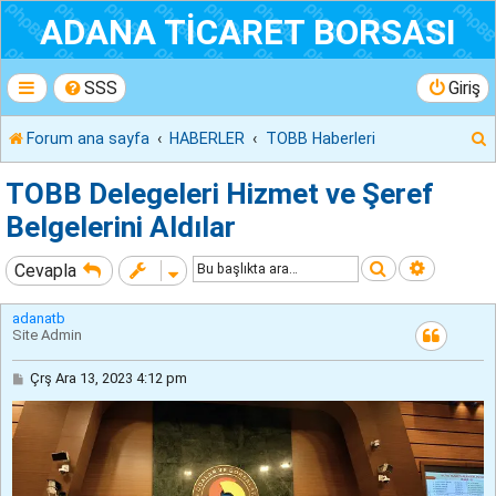
ADANA TİCARET BORSASI
SSS
Giriş
Forum ana sayfa
HABERLER
TOBB Haberleri
r
TOBB Delegeleri Hizmet ve Şeref
Belgelerini Aldılar
Ara
Gelişmiş
Cevapla
adanatb
Site Admin
M
Çrş Ara 13, 2023 4:12 pm
e
s
a
j