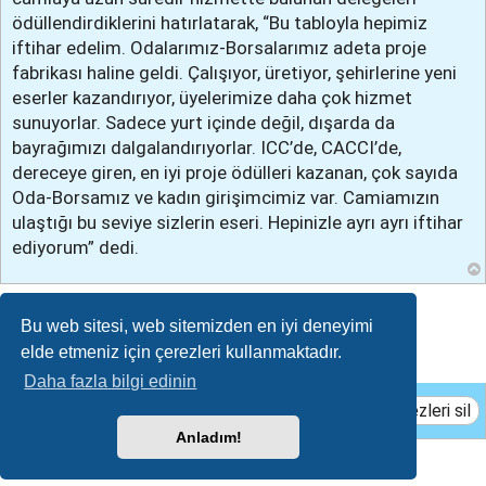
ödüllendirdiklerini hatırlatarak, “Bu tabloyla hepimiz
iftihar edelim. Odalarımız-Borsalarımız adeta proje
fabrikası haline geldi. Çalışıyor, üretiyor, şehirlerine yeni
eserler kazandırıyor, üyelerimize daha çok hizmet
sunuyorlar. Sadece yurt içinde değil, dışarda da
bayrağımızı dalgalandırıyorlar. ICC’de, CACCI’de,
dereceye giren, en iyi proje ödülleri kazanan, çok sayıda
Oda-Borsamız ve kadın girişimcimiz var. Camiamızın
ulaştığı bu seviye sizlerin eseri. Hepinizle ayrı ayrı iftihar
ediyorum” dedi.
Cevapla
Bu web sitesi, web sitemizden en iyi deneyimi
elde etmeniz için çerezleri kullanmaktadır.
Daha fazla bilgi edinin
Çerezleri sil
Anladım!
TUM HAKLARI SAKLIDIR.
ADANA TICARET BORSASI