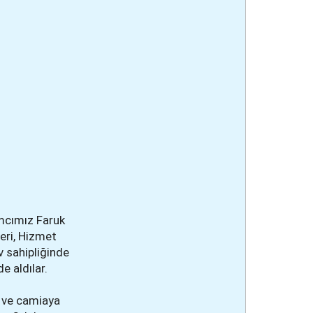
mcımız Faruk
eri, Hizmet
v sahipliğinde
 aldılar.
ı ve camiaya