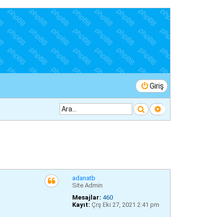
Giriş
Ara
Gelişmiş arama
adanatb
Site Admin
Mesajlar:
460
Kayıt:
Çrş Eki 27, 2021 2:41 pm