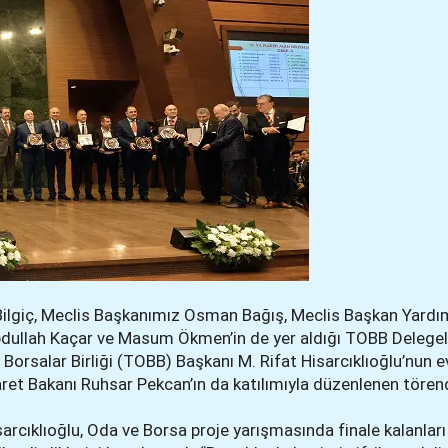
Bilgiç, Meclis Başkanımız Osman Bağış, Meclis Başkan Yardı
bdullah Kaçar ve Masum Ökmen’in de yer aldığı TOBB Delegel
 Borsalar Birliği (TOBB) Başkanı M. Rifat Hisarcıklıoğlu’nun e
et Bakanı Ruhsar Pekcan’ın da katılımıyla düzenlenen törende
cıklıoğlu, Oda ve Borsa proje yarışmasında finale kalanlar