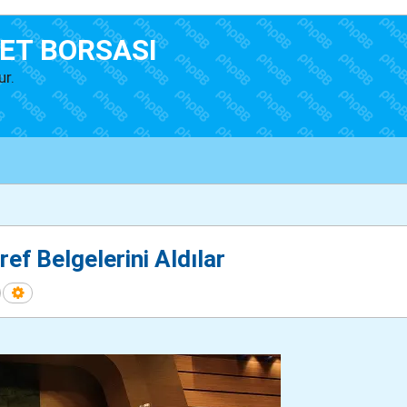
ET BORSASI
ur.
ef Belgelerini Aldılar
Ara
Gelişmiş arama