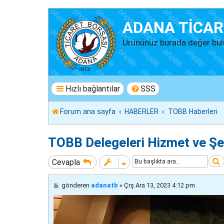
ADANA TİCAR
Ürününüz burada değer bul
Hızlı bağlantılar
SSS
Forum ana sayfa
HABERLER
TOBB Haberleri
TOBB Delegeleri Hizmet ve Şer
Cevapla
M
gönderen
adanatb
»
Çrş Ara 13, 2023 4:12 pm
e
s
a
j