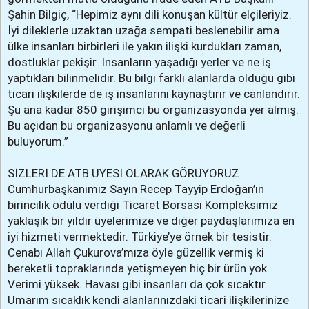
Şahin Bilgiç, “Hepimiz aynı dili konuşan kültür elçileriyiz.
İyi dileklerle uzaktan uzağa sempati beslenebilir ama
ülke insanları birbirleri ile yakın ilişki kurdukları zaman,
dostluklar pekişir. İnsanların yaşadığı yerler ve ne iş
yaptıkları bilinmelidir. Bu bilgi farklı alanlarda olduğu gibi
ticari ilişkilerde de iş insanlarını kaynaştırır ve canlandırır.
Şu ana kadar 850 girişimci bu organizasyonda yer almış.
Bu açıdan bu organizasyonu anlamlı ve değerli
buluyorum.”
SİZLERİ DE ATB ÜYESİ OLARAK GÖRÜYORUZ
Cumhurbaşkanımız Sayın Recep Tayyip Erdoğan’ın
birincilik ödülü verdiği Ticaret Borsası Kompleksimiz
yaklaşık bir yıldır üyelerimize ve diğer paydaşlarımıza en
iyi hizmeti vermektedir. Türkiye’ye örnek bir tesistir.
Cenabı Allah Çukurova’mıza öyle güzellik vermiş ki
bereketli topraklarında yetişmeyen hiç bir ürün yok.
Verimi yüksek. Havası gibi insanları da çok sıcaktır.
Umarım sıcaklık kendi alanlarınızdaki ticari ilişkilerinize