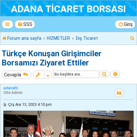
ADANA TİCARET BORSASI
SSS
Giriş
Forum ana sayfa
HİZMETLER
Dış Ticaret
r
Türkçe Konuşan Girişimciler
Borsamızı Ziyaret Ettiler
Ara
Gelişmiş
Cevapla
adanatb
Site Admin
M
Çrş Ara 13, 2023 4:10 pm
e
s
a
j