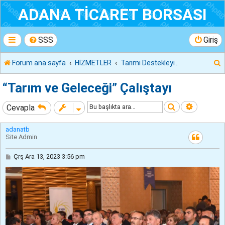
ADANA TİCARET BORSASI
SSS
Giriş
Forum ana sayfa
HİZMETLER
Tarımı Destekleyici Diğer Faaliyetler
r
“Tarım ve Geleceği” Çalıştayı
Ara
Gelişmiş
Cevapla
adanatb
Site Admin
M
Çrş Ara 13, 2023 3:56 pm
e
s
a
j