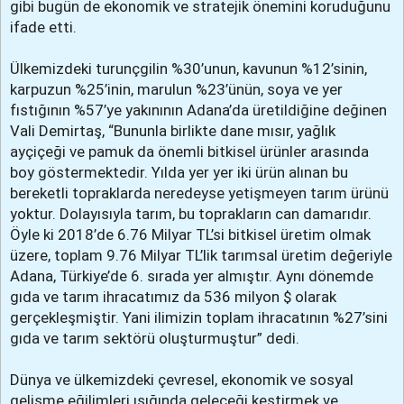
gibi bugün de ekonomik ve stratejik önemini koruduğunu
ifade etti.
Ülkemizdeki turunçgilin %30’unun, kavunun %12’sinin,
karpuzun %25’inin, marulun %23’ünün, soya ve yer
fıstığının %57’ye yakınının Adana’da üretildiğine değinen
Vali Demirtaş, “Bununla birlikte dane mısır, yağlık
ayçiçeği ve pamuk da önemli bitkisel ürünler arasında
boy göstermektedir. Yılda yer yer iki ürün alınan bu
bereketli topraklarda neredeyse yetişmeyen tarım ürünü
yoktur. Dolayısıyla tarım, bu toprakların can damarıdır.
Öyle ki 2018’de 6.76 Milyar TL’si bitkisel üretim olmak
üzere, toplam 9.76 Milyar TL’lik tarımsal üretim değeriyle
Adana, Türkiye’de 6. sırada yer almıştır. Aynı dönemde
gıda ve tarım ihracatımız da 536 milyon $ olarak
gerçekleşmiştir. Yani ilimizin toplam ihracatının %27’sini
gıda ve tarım sektörü oluşturmuştur” dedi.
Dünya ve ülkemizdeki çevresel, ekonomik ve sosyal
gelişme eğilimleri ışığında geleceği kestirmek ve