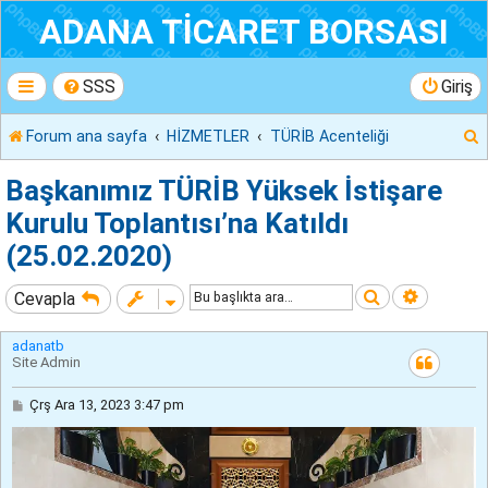
ADANA TİCARET BORSASI
SSS
Giriş
Forum ana sayfa
HİZMETLER
TÜRİB Acenteliği
r
Başkanımız TÜRİB Yüksek İstişare
Kurulu Toplantısı’na Katıldı
(25.02.2020)
Ara
Gelişmiş
Cevapla
adanatb
Site Admin
M
Çrş Ara 13, 2023 3:47 pm
e
s
a
j