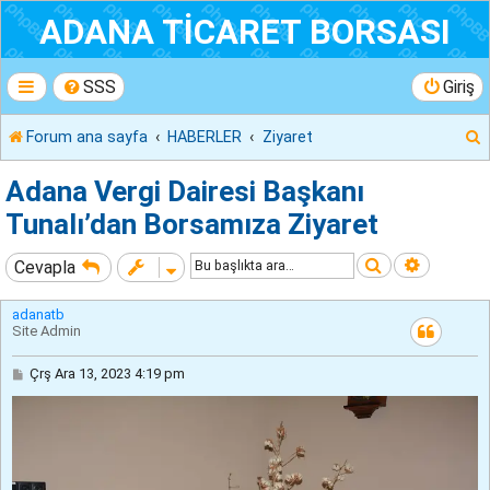
ADANA TİCARET BORSASI
SSS
Giriş
Forum ana sayfa
HABERLER
Ziyaret
r
Adana Vergi Dairesi Başkanı
Tunalı’dan Borsamıza Ziyaret
Ara
Gelişmiş
Cevapla
adanatb
Site Admin
M
Çrş Ara 13, 2023 4:19 pm
e
s
a
j