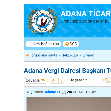
ADANA TİCAR
Ürününüz burada değer bul
Hızlı bağlantılar
SSS
Forum ana sayfa
HABERLER
Ziyaret
Adana Vergi Dairesi Başkanı T
Cevapla
M
gönderen
adanatb
»
Çrş Ara 13, 2023 4:19 pm
e
s
a
j