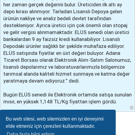
her zaman gerçek değerini bulur. Üreticiden ilk altı ay
depo kirası alınmıyor. Tarladan Lisanslı Depoya gelen
ürünün nakliye ve analiz bedeli devlet tarafından
destekleniyor. Ayrıca üretici için çok önemli olan stopaj
ve gelir vergisi alınmamaktadır. ELÜS senedi olan üretici
bankalardan 9 ay faizsiz kredi kullanabiliyor. Lisanslı
Depodaki ürünler sağlıklı bir şekilde muhafaza ediliyor.
ELÜS satışında fiyatlar en üst değeri buluyor. Adana
Ticaret Borsası olarak Elektronik Alım-Satım Salonumuz,
lisanslı depolarımız ve laboratuvarlarımızla bölgemize
tarımsal alanda kaliteli hizmet sunmaya ve katma değer
yaratmaya devam ediyoruz.” dedi.
Bugün ELÜS senedi ile Elektronik ortamda satışa sunulan
mısır, en yüksek 1,148 TL/Kg fiyattan işlem gördü.
Bu web sitesi, web sitemizden en iyi deneyimi
Cevapla
elde etmeniz için çerezleri kullanmaktadır.
Daha fazla bilgi edinin