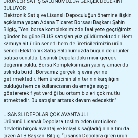
ÜRÜNLER SATIŞ SALONUMUZDA GERÇEK DEĞERİNİ
BULUYOR
Elektronik Satış ve Lisanslı Depoculuğun önemine ilişkin
açıklama yapan Adana Ticaret Borsası Başkanı Şahin
Bilgiç, “Yeni borsa kompleksimizde faaliyete geçtiğimiz
günden bu güne ELÜS satışları yüz güldürmektedir. Hem
kamuya ait ürün senedi hem de üreticilerimizin ürün
senedi Elektronik Satış Salonumuzda bugün de ürünler
satışa sunuldu. Lisanslı Depolardaki mısır gerçek
değerini buldu. Borsa Kompleksimizin yapılış amacı da
aslında bu idi. Borsamız gerçek işlevini yerine
getirmektedir. Hem üreticinin alın terinin karşılığını
bulduğu hem de kullanıcısının da emeğe saygı
göstererek fiyat verdiği bu ortam bizleri çok mutlu
etmektedir. Bu satışlar artarak devam edecektir.”
LİSANSLI DEPOLAR ÇOK AVANTAJLI
Ürününü Lisanslı Depolara teslim eden üreticilere
devletin birçok avantaj ve kolaylık sağladığının altını da
çizen ATB Başkanı Bilgiç, “Lisanslı Depolara giren ürün