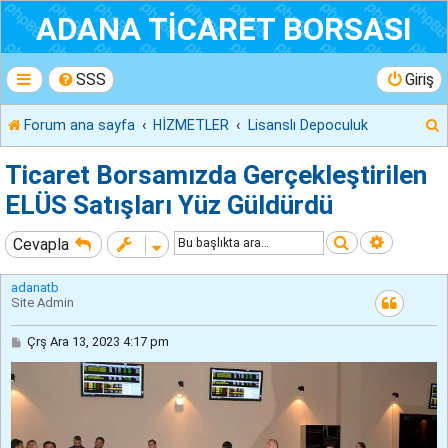
ADANA TİCARET BORSASI
SSS
Giriş
Forum ana sayfa
HİZMETLER
Lisanslı Depoculuk
r
Ticaret Borsamızda Gerçekleştirilen
ELÜS Satışları Yüz Güldürdü
Ara
Gelişmiş
Cevapla
adanatb
Site Admin
M
Çrş Ara 13, 2023 4:17 pm
e
s
a
j