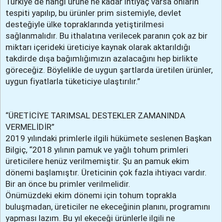
Türkiye de hangi ürüne ne kadar ihtiyaç varsa onların
tespiti yapılıp, bu ürünler prim sistemiyle, devlet
desteğiyle ülke topraklarında yetiştirilmesi
sağlanmalıdır. Bu ithalatına verilecek paranın çok az bir
miktarı içerideki üreticiye kaynak olarak aktarıldığı
takdirde dışa bağımlığımızın azalacağını hep birlikte
göreceğiz. Böylelikle de uygun şartlarda üretilen ürünler,
uygun fiyatlarla tüketiciye ulaştırılır.”
“ÜRETİCİYE TARIMSAL DESTEKLER ZAMANINDA
VERMELİDİR”
2019 yılındaki primlerle ilgili hükümete seslenen Başkan
Bilgiç, “2018 yılının pamuk ve yağlı tohum primleri
üreticilere henüz verilmemiştir. Şu an pamuk ekim
dönemi başlamıştır. Üreticinin çok fazla ihtiyacı vardır.
Bir an önce bu primler verilmelidir.
Önümüzdeki ekim dönemi için tohum toprakla
buluşmadan, üreticiler ne ekeceğinin planını, programını
yapması lazım. Bu yıl ekeceği ürünlerle ilgili ne