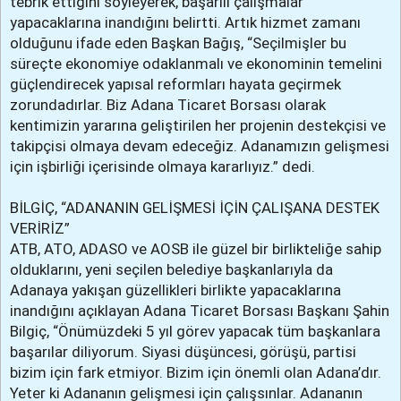
tebrik ettiğini söyleyerek, başarılı çalışmalar
yapacaklarına inandığını belirtti. Artık hizmet zamanı
olduğunu ifade eden Başkan Bağış, “Seçilmişler bu
süreçte ekonomiye odaklanmalı ve ekonominin temelini
güçlendirecek yapısal reformları hayata geçirmek
zorundadırlar. Biz Adana Ticaret Borsası olarak
kentimizin yararına geliştirilen her projenin destekçisi ve
takipçisi olmaya devam edeceğiz. Adanamızın gelişmesi
için işbirliği içerisinde olmaya kararlıyız.” dedi.
BİLGİÇ, “ADANANIN GELİŞMESİ İÇİN ÇALIŞANA DESTEK
VERİRİZ”
ATB, ATO, ADASO ve AOSB ile güzel bir birlikteliğe sahip
olduklarını, yeni seçilen belediye başkanlarıyla da
Adanaya yakışan güzellikleri birlikte yapacaklarına
inandığını açıklayan Adana Ticaret Borsası Başkanı Şahin
Bilgiç, “Önümüzdeki 5 yıl görev yapacak tüm başkanlara
başarılar diliyorum. Siyasi düşüncesi, görüşü, partisi
bizim için fark etmiyor. Bizim için önemli olan Adana’dır.
Yeter ki Adananın gelişmesi için çalışsınlar. Adananın