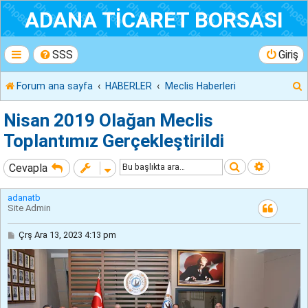
ADANA TİCARET BORSASI
SSS
Giriş
Forum ana sayfa
HABERLER
Meclis Haberleri
r
Nisan 2019 Olağan Meclis
Toplantımız Gerçekleştirildi
Ara
Gelişmiş
Cevapla
adanatb
Site Admin
M
Çrş Ara 13, 2023 4:13 pm
e
s
a
j