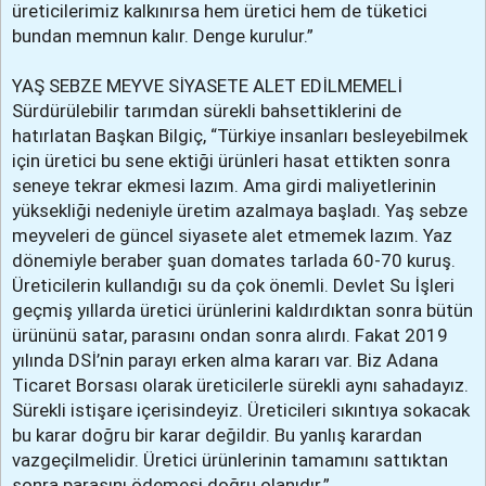
üreticilerimiz kalkınırsa hem üretici hem de tüketici
bundan memnun kalır. Denge kurulur.”
YAŞ SEBZE MEYVE SİYASETE ALET EDİLMEMELİ
Sürdürülebilir tarımdan sürekli bahsettiklerini de
hatırlatan Başkan Bilgiç, “Türkiye insanları besleyebilmek
için üretici bu sene ektiği ürünleri hasat ettikten sonra
seneye tekrar ekmesi lazım. Ama girdi maliyetlerinin
yüksekliği nedeniyle üretim azalmaya başladı. Yaş sebze
meyveleri de güncel siyasete alet etmemek lazım. Yaz
dönemiyle beraber şuan domates tarlada 60-70 kuruş.
Üreticilerin kullandığı su da çok önemli. Devlet Su İşleri
geçmiş yıllarda üretici ürünlerini kaldırdıktan sonra bütün
ürününü satar, parasını ondan sonra alırdı. Fakat 2019
yılında DSİ’nin parayı erken alma kararı var. Biz Adana
Ticaret Borsası olarak üreticilerle sürekli aynı sahadayız.
Sürekli istişare içerisindeyiz. Üreticileri sıkıntıya sokacak
bu karar doğru bir karar değildir. Bu yanlış karardan
vazgeçilmelidir. Üretici ürünlerinin tamamını sattıktan
sonra parasını ödemesi doğru olanıdır.”