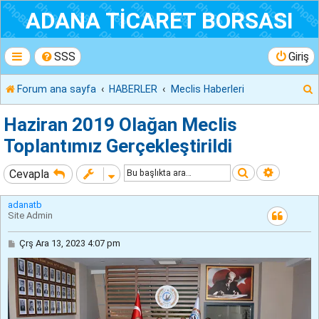
ADANA TİCARET BORSASI
SSS
Giriş
Forum ana sayfa
HABERLER
Meclis Haberleri
r
Haziran 2019 Olağan Meclis
Toplantımız Gerçekleştirildi
Ara
Gelişmiş
Cevapla
adanatb
Site Admin
M
Çrş Ara 13, 2023 4:07 pm
e
s
a
j