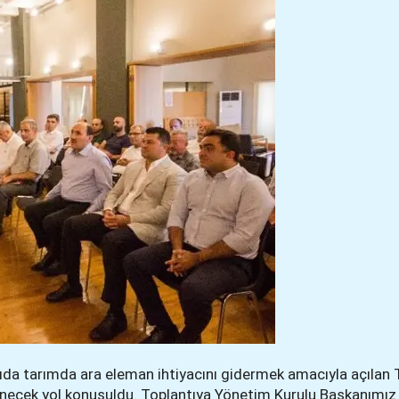
ntıda tarımda ara eleman ihtiyacını gidermek amacıyla açılan
izlenecek yol konuşuldu. Toplantıya Yönetim Kurulu Başkanımız 