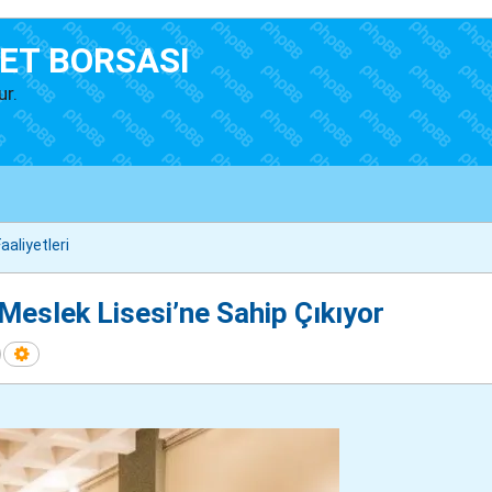
ET BORSASI
ur.
aaliyetleri
Meslek Lisesi’ne Sahip Çıkıyor
Ara
Gelişmiş arama