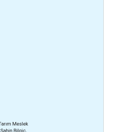
 Tarım Meslek
Şahin Bilgiç,