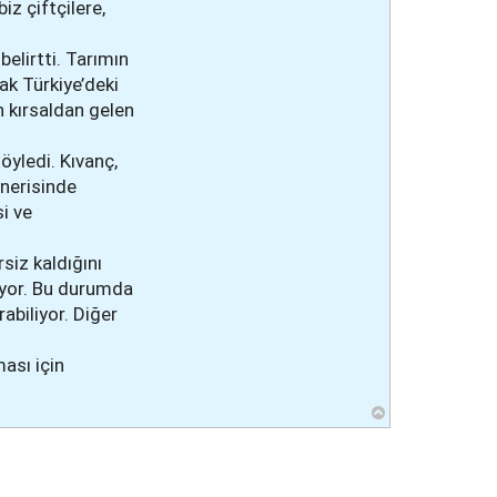
z çiftçilere,
elirtti. Tarımın
ak Türkiye’deki
in kırsaldan gelen
yledi. Kıvanç,
önerisinde
si ve
siz kaldığını
lıyor. Bu durumda
abiliyor. Diğer
ması için
B
a
ş
a
d
ö