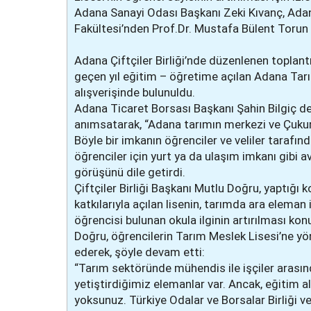
Adana Sanayi Odası Başkanı Zeki Kıvanç, Adana
Fakültesi’nden Prof.Dr. Mustafa Bülent Torun 
Adana Çiftçiler Birliği’nde düzenlenen toplantı
geçen yıl eğitim – öğretime açılan Adana Ta
alışverişinde bulunuldu.
Adana Ticaret Borsası Başkanı Şahin Bilgiç de 
anımsatarak, “Adana tarımın merkezi ve Çukuro
Böyle bir imkanın öğrenciler ve veliler tarafı
öğrenciler için yurt ya da ulaşım imkanı gibi a
görüşünü dile getirdi.
Çiftçiler Birliği Başkanı Mutlu Doğru, yaptığı
katkılarıyla açılan lisenin, tarımda ara elema
öğrencisi bulunan okula ilginin artırılması ko
Doğru, öğrencilerin Tarım Meslek Lisesi’ne yön
ederek, şöyle devam etti:
“Tarım sektöründe mühendis ile işçiler arasınd
yetiştirdiğimiz elemanlar var. Ancak, eğitim 
yoksunuz. Türkiye Odalar ve Borsalar Birliği v