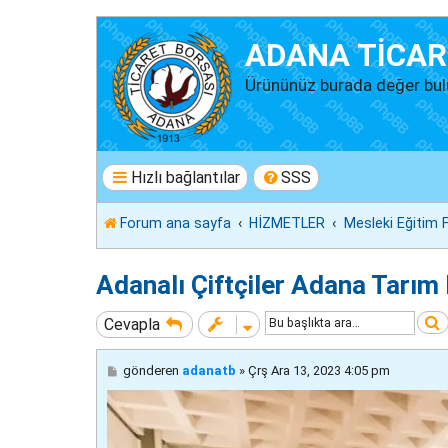
ADANA TİCAR
Ürününüz burada değer bul
Hızlı bağlantılar
SSS
Forum ana sayfa
HİZMETLER
Mesleki Eğitim F
Adanalı Çiftçiler Adana Tarım 
Cevapla
M
gönderen
adanatb
»
Çrş Ara 13, 2023 4:05 pm
e
s
a
j