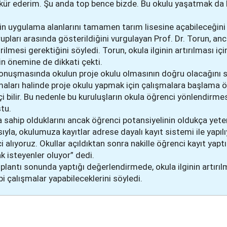
kkür ederim. Şu anda top bence bizde. Bu okulu yaşatmak da bi
nin uygulama alanlarını tamamen tarım lisesine açabileceğini b
ları arasında gösterildiğini vurgulayan Prof. Dr. Torun, anc
ilmesi gerektiğini söyledi. Torun, okula ilginin artırılması iç
n önemine de dikkati çekti.
onuşmasında okulun proje okulu olmasının doğru olacağını sö
lmaları halinde proje okulu yapmak için çalışmalara başlama 
ftçi bilir. Bu nedenle bu kuruluşların okula öğrenci yönlendirme
tu.
sahip olduklarını ancak öğrenci potansiyelinin oldukça yeter
sıyla, okulumuza kayıtlar adrese dayalı kayıt sistemi ile yapı
ıyoruz. Okullar açıldıktan sonra nakille öğrenci kayıt yaptır
k isteyenler oluyor” dedi.
plantı sonunda yaptığı değerlendirmede, okula ilginin artırıl
bi çalışmalar yapabileceklerini söyledi.