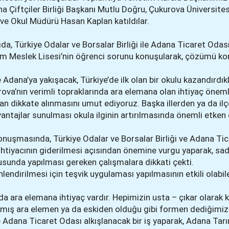
 Çiftçiler Birliği Başkanı Mutlu Doğru, Çukurova Üniversites
ve Okul Müdürü Hasan Kaplan katıldılar.
da, Türkiye Odalar ve Borsalar Birliği ile Adana Ticaret Odası
rım Meslek Lisesi’nin öğrenci sorunu konuşularak, çözümü k
Adana’ya yakışacak, Türkiye’de ilk olan bir okulu kazandırdıkl
va’nın verimli topraklarında ara elemana olan ihtiyaç önemli
ndan dikkate alınmasını umut ediyoruz. Başka illerden ya da il
vantajlar sunulması okula ilginin artırılmasında önemli etken 
 konuşmasında, Türkiye Odalar ve Borsalar Birliği ve Adana Ti
n ihtiyacının giderilmesi açısından önemine vurgu yaparak, s
nusunda yapılması gereken çalışmalara dikkati çekti.
lendirilmesi için teşvik uygulaması yapılmasının etkili olab
a ara elemana ihtiyaç vardır. Hepimizin usta – çıkar olarak 
almış ara elemen ya da eskiden olduğu gibi formen dediğimiz 
e Adana Ticaret Odası alkışlanacak bir iş yaparak, Adana Tarı