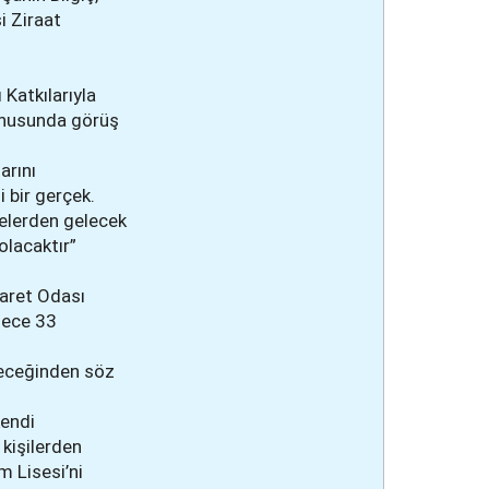
i Ziraat
 Katkılarıyla
onusunda görüş
arını
 bir gerçek.
çelerden gelecek
olacaktır”
caret Odası
adece 33
ileceğinden söz
kendi
kişilerden
m Lisesi’ni