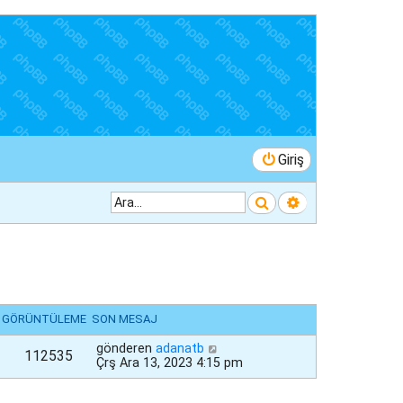
Giriş
Ara
Gelişmiş arama
GÖRÜNTÜLEME
SON MESAJ
gönderen
adanatb
112535
Çrş Ara 13, 2023 4:15 pm