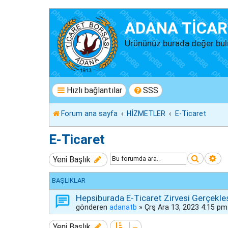
ADANA TİCAR
Ürününüz burada değer bul
Hızlı bağlantılar
SSS
Forum ana sayfa
HİZMETLER
E-Ticaret
E-Ticaret
Ara
Ge
Yeni Başlık
BAŞLIKLAR
Hepsiburada E-Ticaret Zirvesi Gerçekleşt
gönderen
adanatb
»
Çrş Ara 13, 2023 4:15 pm
Yeni Başlık