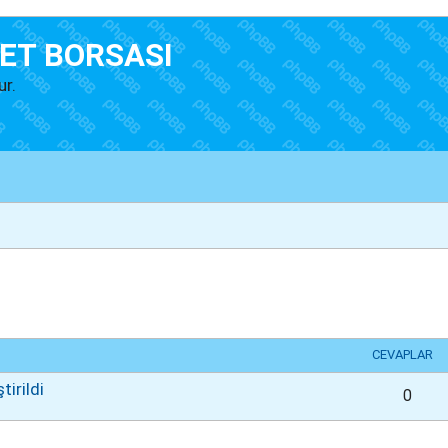
ET BORSASI
ur.
lişmiş arama
CEVAPLAR
irildi
0