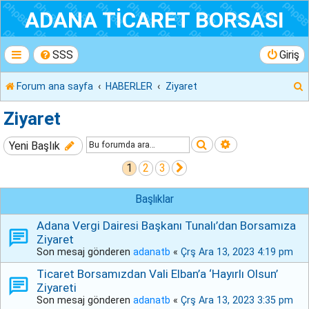
ADANA TİCARET BORSASI
SSS
Giriş
Forum ana sayfa
HABERLER
Ziyaret
r
Ziyaret
Ara
Gelişmiş arama
Yeni Başlık
1
2
3
Sonraki
Başlıklar
Adana Vergi Dairesi Başkanı Tunalı’dan Borsamıza
Ziyaret
Son mesaj gönderen
adanatb
«
Çrş Ara 13, 2023 4:19 pm
Ticaret Borsamızdan Vali Elban’a ‘Hayırlı Olsun’
Ziyareti
Son mesaj gönderen
adanatb
«
Çrş Ara 13, 2023 3:35 pm