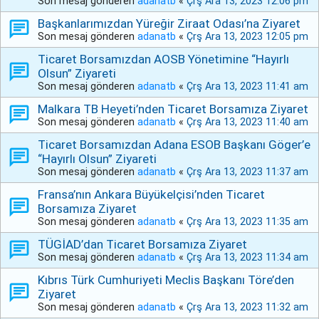
Son mesaj gönderen
adanatb
«
Çrş Ara 13, 2023 12:06 pm
Başkanlarımızdan Yüreğir Ziraat Odası’na Ziyaret
Son mesaj gönderen
adanatb
«
Çrş Ara 13, 2023 12:05 pm
Ticaret Borsamızdan AOSB Yönetimine “Hayırlı
Olsun” Ziyareti
Son mesaj gönderen
adanatb
«
Çrş Ara 13, 2023 11:41 am
Malkara TB Heyeti’nden Ticaret Borsamıza Ziyaret
Son mesaj gönderen
adanatb
«
Çrş Ara 13, 2023 11:40 am
Ticaret Borsamızdan Adana ESOB Başkanı Göger’e
“Hayırlı Olsun” Ziyareti
Son mesaj gönderen
adanatb
«
Çrş Ara 13, 2023 11:37 am
Fransa’nın Ankara Büyükelçisi’nden Ticaret
Borsamıza Ziyaret
Son mesaj gönderen
adanatb
«
Çrş Ara 13, 2023 11:35 am
TÜGİAD’dan Ticaret Borsamıza Ziyaret
Son mesaj gönderen
adanatb
«
Çrş Ara 13, 2023 11:34 am
Kıbrıs Türk Cumhuriyeti Meclis Başkanı Töre’den
Ziyaret
Son mesaj gönderen
adanatb
«
Çrş Ara 13, 2023 11:32 am