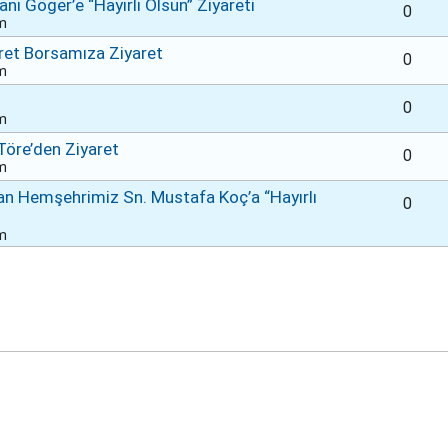
 Göger’e “Hayırlı Olsun” Ziyareti
0
am
aret Borsamıza Ziyaret
0
am
0
am
Töre’den Ziyaret
0
am
an Hemşehrimiz Sn. Mustafa Koç’a “Hayırlı
0
am