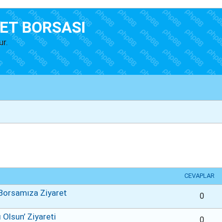
ET BORSASI
ur.
lişmiş arama
CEVAPLAR
 Borsamıza Ziyaret
0
 Olsun’ Ziyareti
0