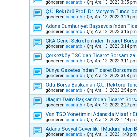
gönderen
adanatb
»
Çrş Ara 13, 2023 3:35 pm
Ç.Ü. Rektörü Prof. Dr. Meryem Tuncel’d
gönderen
adanatb
»
Çrş Ara 13, 2023 3:29 pm
Adana Cumhuriyet Başsavcısı’ndan Tica
gönderen
adanatb
»
Çrş Ara 13, 2023 3:15 pm
ÇKA Genel Sekreteri’nden Ticaret Bors
gönderen
adanatb
»
Çrş Ara 13, 2023 3:14 pm
Çerkezköy TSO’dan Ticaret Borsamıza 
gönderen
adanatb
»
Çrş Ara 13, 2023 3:11 pm
Dünya Gazetesi’nden Ticaret Borsamıza
gönderen
adanatb
»
Çrş Ara 13, 2023 3:08 pm
Oda-Borsa Başkanları Ç.Ü. Rektörü Tunce
gönderen
adanatb
»
Çrş Ara 13, 2023 2:54 pm
Ulaşım Daire Başkanı’ndan Ticaret Bors
gönderen
adanatb
»
Çrş Ara 13, 2023 2:27 pm
Van TSO Yönetimini Adana’da Misafir Et
gönderen
adanatb
»
Çrş Ara 13, 2023 1:44 pm
Adana Sosyal Güvenlik İl Müdürü’nden 
gönderen
adanatb
»
Çrş Ara 13, 2023 1:43 pm