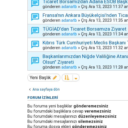
Ticaret Borsamızdan Adana ESOB Başkanı
gönderen
adanatb
»
Çrş Ara 13, 2023 11:37 
Fransa’nın Ankara Büyükelçisi’nden Tic
gönderen
adanatb
»
Çrş Ara 13, 2023 11:35 
TÜGİAD’dan Ticaret Borsamıza Ziyaret
gönderen
adanatb
»
Çrş Ara 13, 2023 11:34 
Kıbrıs Türk Cumhuriyeti Meclis Başkanı 
gönderen
adanatb
»
Çrş Ara 13, 2023 11:32 
Başkanlarımızdan Niğde Valiliğine Atan
Olsun” Ziyareti
gönderen
adanatb
»
Çrş Ara 13, 2023 11:28 
Yeni Başlık
Ana sayfaya dön
FORUM IZINLERI
Bu foruma yeni başlıklar
gönderemezsiniz
Bu forumdaki başlıklara cevap
veremezsiniz
Bu forumdaki mesajlarınızı
düzenleyemezsiniz
Bu forumdaki mesajlarınızı
silemezsiniz
Bu foruma dosya ekleri
gönderemezsiniz