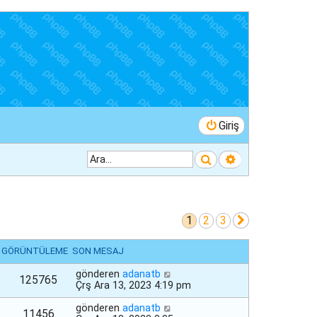
Giriş
Ara
Gelişmiş arama
1
2
3
Sonraki
GÖRÜNTÜLEME
SON MESAJ
gönderen
adanatb
125765
Çrş Ara 13, 2023 4:19 pm
gönderen
adanatb
11456