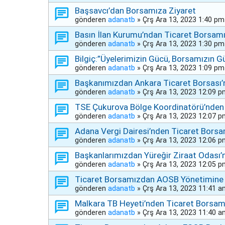
Başsavcı’dan Borsamıza Ziyaret
gönderen
adanatb
»
Çrş Ara 13, 2023 1:40 pm
Basın İlan Kurumu’ndan Ticaret Borsamı
gönderen
adanatb
»
Çrş Ara 13, 2023 1:30 pm
Bilgiç:”Üyelerimizin Gücü, Borsamızın G
gönderen
adanatb
»
Çrş Ara 13, 2023 1:09 pm
Başkanımızdan Ankara Ticaret Borsası’
gönderen
adanatb
»
Çrş Ara 13, 2023 12:09 
TSE Çukurova Bölge Koordinatörü’nden 
gönderen
adanatb
»
Çrş Ara 13, 2023 12:07 
Adana Vergi Dairesi’nden Ticaret Borsa
gönderen
adanatb
»
Çrş Ara 13, 2023 12:06 
Başkanlarımızdan Yüreğir Ziraat Odası’
gönderen
adanatb
»
Çrş Ara 13, 2023 12:05 
Ticaret Borsamızdan AOSB Yönetimine “H
gönderen
adanatb
»
Çrş Ara 13, 2023 11:41 
Malkara TB Heyeti’nden Ticaret Borsam
gönderen
adanatb
»
Çrş Ara 13, 2023 11:40 