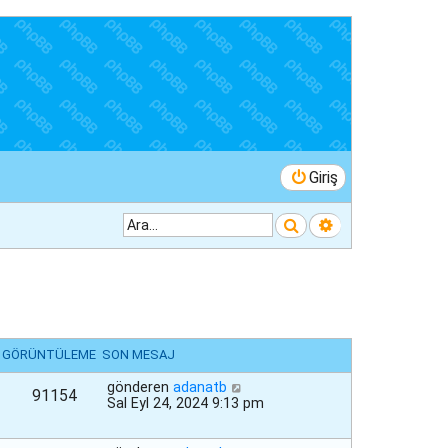
Giriş
Ara
Gelişmiş arama
GÖRÜNTÜLEME
SON MESAJ
gönderen
adanatb
91154
Sal Eyl 24, 2024 9:13 pm