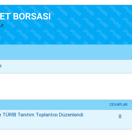
ET BORSASI
ur.
i
lişmiş arama
CEVAPLAR
 TÜRİB Tanıtım Toplantısı Düzenlendi
0