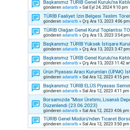
Başkanımız TÜRİB Genel Kurulu’na Katıl
gönderen
adanatb
»
Sal Eyl 24, 2024 9:10 pm
TÜRİB Faaliyet İzin Belgesi Teslim Töre
gönderen
adanatb
»
Çrş Ara 13, 2023 4:06 pm
TÜRİB Olağan Genel Kurul Toplantısı TO
gönderen
adanatb
»
Çrş Ara 13, 2023 3:54 pm
Başkanımız TÜRİB Yüksek İstişare Kurulu
gönderen
adanatb
»
Çrş Ara 13, 2023 3:47 pm
Başkanımız TÜRİB Genel Kurulu’na Katıl
gönderen
adanatb
»
Çrş Ara 13, 2023 11:42 
Ürün Piyasası Aracı Kurumları (ÜPAK) İst
gönderen
adanatb
»
Sal Ara 12, 2023 4:15 pm
Başkanımız TÜRİB ELÜS Piyasası Semine
gönderen
adanatb
»
Sal Ara 12, 2023 4:11 pm
Borsamızda “Mısır Üretimi, Lisanslı De
Düzenlendi (23.06.2023)
gönderen
adanatb
»
Sal Ara 12, 2023 4:06 pm
TÜRİB Genel Müdürü’nden Ticaret Borsa
gönderen
adanatb
»
Sal Ara 12, 2023 3:50 pm