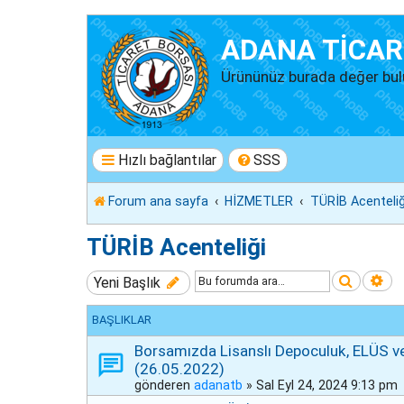
ADANA TİCAR
Ürününüz burada değer bul
Hızlı bağlantılar
SSS
Forum ana sayfa
HİZMETLER
TÜRİB Acenteliğ
TÜRİB Acenteliği
Ara
Ge
Yeni Başlık
BAŞLIKLAR
Borsamızda Lisanslı Depoculuk, ELÜS ve
(26.05.2022)
gönderen
adanatb
»
Sal Eyl 24, 2024 9:13 pm