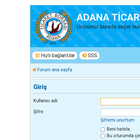
ADANA TİCAR
Ürününüz burada değer bul
Hızlı bağlantılar
SSS
Forum ana sayfa
Giriş
Kullanıcı adı:
Şifre:
Şifremi unuttum
Beni hatırla
Bu oturumda çev