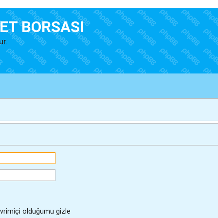
ET BORSASI
ur.
rimiçi olduğumu gizle