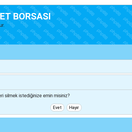
ET BORSASI
ur.
i silmek istediğinize emin misiniz?