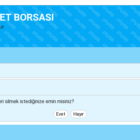
ET BORSASI
ur.
i silmek istediğinize emin misiniz?