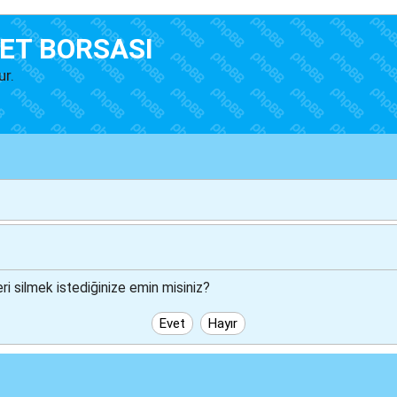
ET BORSASI
ur.
i silmek istediğinize emin misiniz?