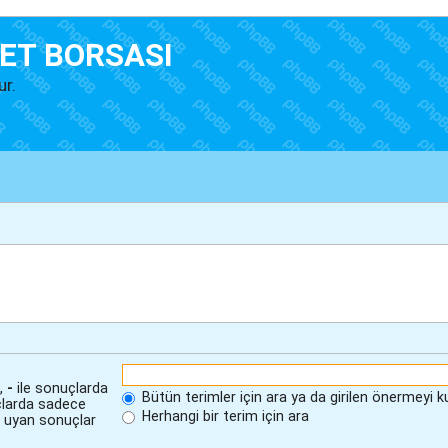
ET BORSASI
ur.
i,
-
ile sonuçlarda
Bütün terimler için ara ya da girilen önermeyi k
çlarda sadece
Herhangi bir terim için ara
n uyan sonuçlar