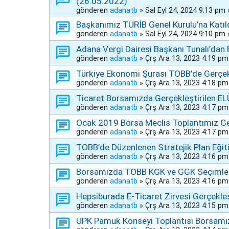
(26.05.2022)
gönderen
adanatb
»
Sal Eyl 24, 2024 9:13 pm
Başkanımız TÜRİB Genel Kurulu’na Katıl
gönderen
adanatb
»
Sal Eyl 24, 2024 9:10 pm
Adana Vergi Dairesi Başkanı Tunalı’dan
gönderen
adanatb
»
Çrş Ara 13, 2023 4:19 pm
Türkiye Ekonomi Şurası TOBB’de Gerçekl
gönderen
adanatb
»
Çrş Ara 13, 2023 4:18 pm
Ticaret Borsamızda Gerçekleştirilen EL
gönderen
adanatb
»
Çrş Ara 13, 2023 4:17 pm
Ocak 2019 Borsa Meclis Toplantımız Ger
gönderen
adanatb
»
Çrş Ara 13, 2023 4:17 pm
TOBB’de Düzenlenen Stratejik Plan Eğiti
gönderen
adanatb
»
Çrş Ara 13, 2023 4:16 pm
Borsamızda TOBB KGK ve GGK Seçimleri 
gönderen
adanatb
»
Çrş Ara 13, 2023 4:16 pm
Hepsiburada E-Ticaret Zirvesi Gerçekleşt
gönderen
adanatb
»
Çrş Ara 13, 2023 4:15 pm
UPK Pamuk Konseyi Toplantısı Borsamız