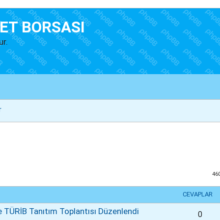
ET BORSASI
ur.
r
46
CEVAPLAR
 TÜRİB Tanıtım Toplantısı Düzenlendi
0