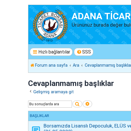
ADANA TİCAR
Ürününüz burada değer bul
Hızlı bağlantılar
SSS
Forum ana sayfa
Ara
Cevaplanmamış başlıkla
Cevaplanmamış başlıklar
Gelişmiş aramaya git
Ara
Gelişmiş arama
BAŞLIKLAR
Borsamızda Lisanslı Depoculuk, ELÜS ve