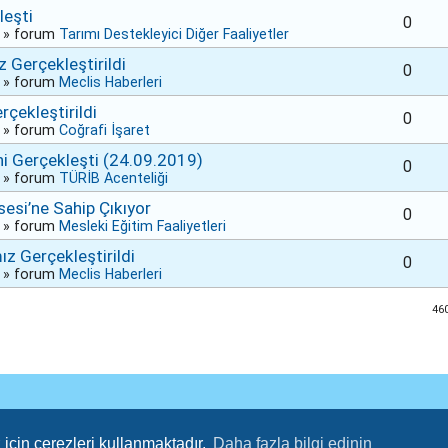
leşti
0
» forum
Tarımı Destekleyici Diğer Faaliyetler
 Gerçekleştirildi
0
» forum
Meclis Haberleri
rçekleştirildi
0
» forum
Coğrafi İşaret
ni Gerçekleşti (24.09.2019)
0
» forum
TÜRİB Acenteliği
sesi’ne Sahip Çıkıyor
0
» forum
Mesleki Eğitim Faaliyetleri
 Gerçekleştirildi
0
» forum
Meclis Haberleri
46
için çerezleri kullanmaktadır.
Daha fazla bilgi edinin
TUM HAKLARI SAKLIDIR.
ADANA TICARET BORSASI