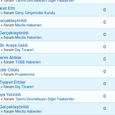
» forum
Tarımı Destekleyici Diğer Faaliyetler
ret Etti
0
» forum
Genç Girişimciler Kurulu
rçekleştirildi
0
» forum
Meclis Haberleri
erçekleştirildi
0
» forum
Meclis Haberleri
Bir Araya Geldi
0
» forum
Dış Ticaret
rini Aldılar
0
» forum
TOBB Haberleri
ilik Ödülü
0
» forum
Projelerimiz
iyaret Ettiler
0
» forum
Dış Ticaret
a Yatırıldı
0
» forum
Tarımı Destekleyici Diğer Faaliyetler
erçekleştirildi
0
» forum
Meclis Haberleri