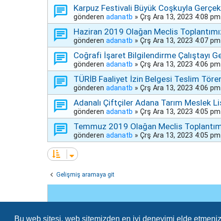
Karpuz Festivali Büyük Coşkuyla Gerçek
gönderen
adanatb
»
Çrş Ara 13, 2023 4:08 pm
Haziran 2019 Olağan Meclis Toplantımız
gönderen
adanatb
»
Çrş Ara 13, 2023 4:07 pm
Coğrafi İşaret Bilgilendirme Çalıştayı Ge
gönderen
adanatb
»
Çrş Ara 13, 2023 4:06 pm
TÜRİB Faaliyet İzin Belgesi Teslim Töre
gönderen
adanatb
»
Çrş Ara 13, 2023 4:06 pm
Adanalı Çiftçiler Adana Tarım Meslek Li
gönderen
adanatb
»
Çrş Ara 13, 2023 4:05 pm
Temmuz 2019 Olağan Meclis Toplantımız
gönderen
adanatb
»
Çrş Ara 13, 2023 4:05 pm
Gelişmiş aramaya git
Bu web sitesi, web sitemizden en iyi deneyimi elde etmeniz 