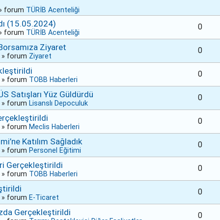
» forum
TÜRİB Acenteliği
dı (15.05.2024)
0
» forum
TÜRİB Acenteliği
 Borsamıza Ziyaret
0
» forum
Ziyaret
eştirildi
0
» forum
TOBB Haberleri
ÜS Satışları Yüz Güldürdü
0
» forum
Lisanslı Depoculuk
çekleştirildi
0
» forum
Meclis Haberleri
mi’ne Katılım Sağladık
0
» forum
Personel Eğitimi
Gerçekleştirildi
0
» forum
TOBB Haberleri
irildi
0
» forum
E-Ticaret
da Gerçekleştirildi
0