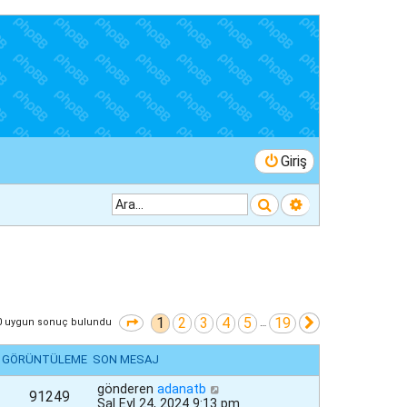
Giriş
Ara
Gelişmiş arama
1
2
3
4
5
19
1
. sayfa (Toplam
19
sayfa)
Sonraki
0 uygun sonuç bulundu
…
GÖRÜNTÜLEME
SON MESAJ
gönderen
adanatb
91249
Sal Eyl 24, 2024 9:13 pm