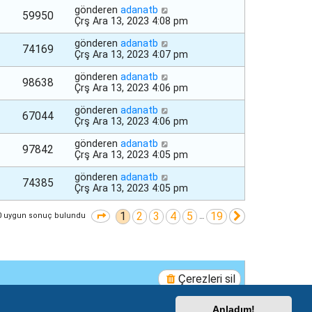
gönderen
adanatb
59950
Çrş Ara 13, 2023 4:08 pm
gönderen
adanatb
74169
Çrş Ara 13, 2023 4:07 pm
gönderen
adanatb
98638
Çrş Ara 13, 2023 4:06 pm
gönderen
adanatb
67044
Çrş Ara 13, 2023 4:06 pm
gönderen
adanatb
97842
Çrş Ara 13, 2023 4:05 pm
gönderen
adanatb
74385
Çrş Ara 13, 2023 4:05 pm
1
2
3
4
5
19
1
. sayfa (Toplam
19
sayfa)
Sonraki
0 uygun sonuç bulundu
…
Çerezleri sil
Anladım!