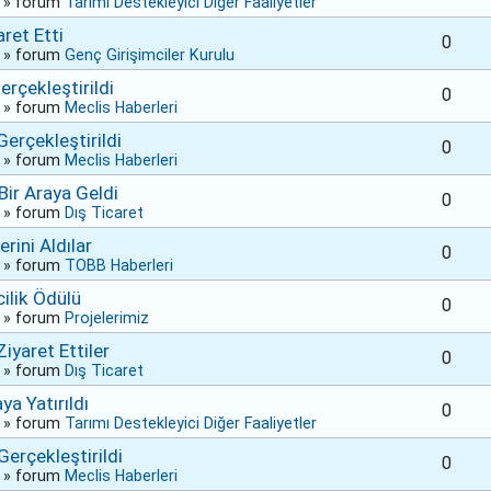
» forum
Tarımı Destekleyici Diğer Faaliyetler
ret Etti
0
» forum
Genç Girişimciler Kurulu
rçekleştirildi
0
» forum
Meclis Haberleri
erçekleştirildi
0
» forum
Meclis Haberleri
Bir Araya Geldi
0
» forum
Dış Ticaret
rini Aldılar
0
» forum
TOBB Haberleri
ilik Ödülü
0
» forum
Projelerimiz
iyaret Ettiler
0
» forum
Dış Ticaret
a Yatırıldı
0
» forum
Tarımı Destekleyici Diğer Faaliyetler
erçekleştirildi
0
» forum
Meclis Haberleri