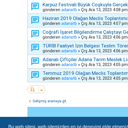
Karpuz Festivali Büyük Coşkuyla Gerçek
gönderen
adanatb
»
Çrş Ara 13, 2023 4:08 pm
Haziran 2019 Olağan Meclis Toplantımız
gönderen
adanatb
»
Çrş Ara 13, 2023 4:07 pm
Coğrafi İşaret Bilgilendirme Çalıştayı Ge
gönderen
adanatb
»
Çrş Ara 13, 2023 4:06 pm
TÜRİB Faaliyet İzin Belgesi Teslim Töre
gönderen
adanatb
»
Çrş Ara 13, 2023 4:06 pm
Adanalı Çiftçiler Adana Tarım Meslek Li
gönderen
adanatb
»
Çrş Ara 13, 2023 4:05 pm
Temmuz 2019 Olağan Meclis Toplantımız
gönderen
adanatb
»
Çrş Ara 13, 2023 4:05 pm
Gelişmiş aramaya git
Bu web sitesi, web sitemizden en iyi deneyimi elde etmeniz 