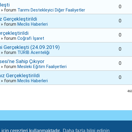
leşti
0
» forum
Tarımı Destekleyici Diğer Faaliyetler
 Gerçekleştirildi
0
» forum
Meclis Haberleri
rçekleştirildi
0
» forum
Coğrafi İşaret
ni Gerçekleşti (24.09.2019)
0
» forum
TÜRİB Acenteliği
sesi’ne Sahip Çıkıyor
0
» forum
Mesleki Eğitim Faaliyetleri
 Gerçekleştirildi
0
» forum
Meclis Haberleri
46
için çerezleri kullanmaktadır.
Daha fazla bilgi edinin
TUM HAKLARI SAKLIDIR.
ADANA TICARET BORSASI