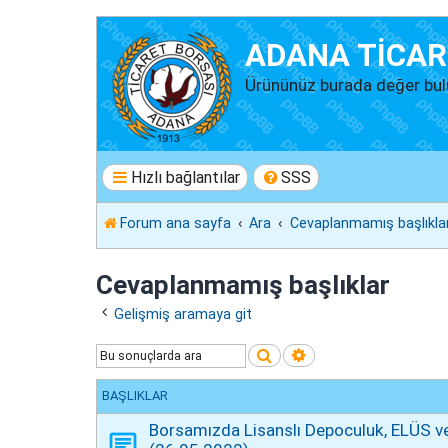
ADANA TİCAR
Ürününüz burada değer bul
Hızlı bağlantılar
SSS
Forum ana sayfa
Ara
Cevaplanmamış başlıkla
Cevaplanmamış başlıklar
Gelişmiş aramaya git
Ara
Gelişmiş arama
BAŞLIKLAR
Borsamızda Lisanslı Depoculuk, ELÜS ve