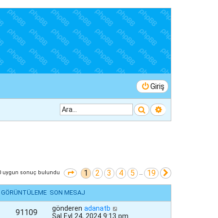
Giriş
Ara
Gelişmiş arama
1
2
3
4
5
19
1
. sayfa (Toplam
19
sayfa)
Sonraki
0 uygun sonuç bulundu
…
GÖRÜNTÜLEME
SON MESAJ
gönderen
adanatb
91109
Sal Eyl 24, 2024 9:13 pm