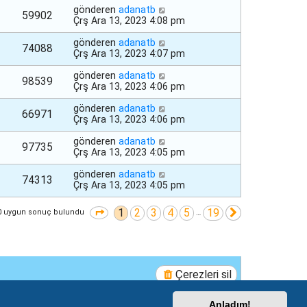
gönderen
adanatb
59902
Çrş Ara 13, 2023 4:08 pm
gönderen
adanatb
74088
Çrş Ara 13, 2023 4:07 pm
gönderen
adanatb
98539
Çrş Ara 13, 2023 4:06 pm
gönderen
adanatb
66971
Çrş Ara 13, 2023 4:06 pm
gönderen
adanatb
97735
Çrş Ara 13, 2023 4:05 pm
gönderen
adanatb
74313
Çrş Ara 13, 2023 4:05 pm
1
2
3
4
5
19
1
. sayfa (Toplam
19
sayfa)
Sonraki
0 uygun sonuç bulundu
…
Çerezleri sil
Anladım!