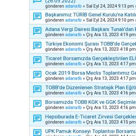
(26.05.2022)
gönderen
adanatb
»
Sal Eyl 24, 2024 9:13 pm
Başkanımız TÜRİB Genel Kurulu’na Katıl
gönderen
adanatb
»
Sal Eyl 24, 2024 9:10 pm
Adana Vergi Dairesi Başkanı Tunalı’dan
gönderen
adanatb
»
Çrş Ara 13, 2023 4:19 pm
Türkiye Ekonomi Şurası TOBB’de Gerçekl
gönderen
adanatb
»
Çrş Ara 13, 2023 4:18 pm
Ticaret Borsamızda Gerçekleştirilen EL
gönderen
adanatb
»
Çrş Ara 13, 2023 4:17 pm
Ocak 2019 Borsa Meclis Toplantımız Ger
gönderen
adanatb
»
Çrş Ara 13, 2023 4:17 pm
TOBB’de Düzenlenen Stratejik Plan Eğiti
gönderen
adanatb
»
Çrş Ara 13, 2023 4:16 pm
Borsamızda TOBB KGK ve GGK Seçimleri 
gönderen
adanatb
»
Çrş Ara 13, 2023 4:16 pm
Hepsiburada E-Ticaret Zirvesi Gerçekleşt
gönderen
adanatb
»
Çrş Ara 13, 2023 4:15 pm
UPK Pamuk Konseyi Toplantısı Borsamız