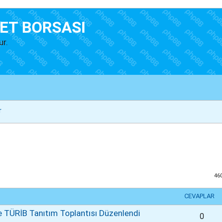
ET BORSASI
ur.
r
46
CEVAPLAR
 TÜRİB Tanıtım Toplantısı Düzenlendi
0