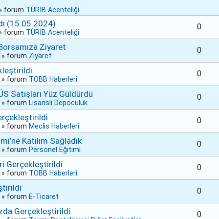
» forum
TÜRİB Acenteliği
dı (15.05.2024)
0
» forum
TÜRİB Acenteliği
 Borsamıza Ziyaret
0
» forum
Ziyaret
eştirildi
0
» forum
TOBB Haberleri
ÜS Satışları Yüz Güldürdü
0
» forum
Lisanslı Depoculuk
çekleştirildi
0
» forum
Meclis Haberleri
mi’ne Katılım Sağladık
0
» forum
Personel Eğitimi
Gerçekleştirildi
0
» forum
TOBB Haberleri
irildi
0
» forum
E-Ticaret
da Gerçekleştirildi
0