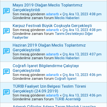
Mayıs 2019 Olağan Meclis Toplantımız
Gerçekleştirildi
Son mesaj gönderen
adanatb
«
Çrş Ara 13, 2023 4:08 pm
Gönderilme zamanı forum
Meclis Haberleri
Karpuz Festivali Büyük Coşkuyla Gerçekleşti
Son mesaj gönderen
adanatb
«
Çrş Ara 13, 2023 4:08 pm
Gönderilme zamanı forum
Tarımı Destekleyici Diğer
Faaliyetler
Haziran 2019 Olağan Meclis Toplantımız
Gerçekleştirildi
Son mesaj gönderen
adanatb
«
Çrş Ara 13, 2023 4:07 pm
Gönderilme zamanı forum
Meclis Haberleri
Coğrafi İşaret Bilgilendirme Çalıştayı
Gerçekleştirildi
Son mesaj gönderen
adanatb
«
Çrş Ara 13, 2023 4:06 pm
Gönderilme zamanı forum
Coğrafi İşaret
TÜRİB Faaliyet İzin Belgesi Teslim Töreni
Gerçekleşti (24.09.2019)
Son mesaj gönderen
adanatb
«
Çrş Ara 13, 2023 4:06 pm
Gönderilme zamanı forum
TÜRİB Acenteliği
Adanalı Çiftçiler Adana Tarım Meslek Lisesi’ne