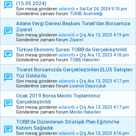
(15.05.2024)
Son mesaj gönderen
adanatb
«
Sal Eyl 24, 2024 9:10 pm
Gönderilme zamanı forum
TÜRİB Acenteliği
Adana Vergi Dairesi Başkanı Tunalı’dan Borsamıza
Ziyaret
Son mesaj gönderen
adanatb
«
Çrş Ara 13, 2023 4:19 pm
Gönderilme zamanı forum
Ziyaret
Türkiye Ekonomi Şurası TOBB’de Gerçekleştirildi
Son mesaj gönderen
adanatb
«
Çrş Ara 13, 2023 4:18 pm
Gönderilme zamanı forum
TOBB Haberleri
Ticaret Borsamızda Gerçekleştirilen ELÜS Satışları
Yüz Güldürdü
Son mesaj gönderen
adanatb
«
Çrş Ara 13, 2023 4:17 pm
Gönderilme zamanı forum
Lisanslı Depoculuk
Ocak 2019 Borsa Meclis Toplantımız
Gerçekleştirildi
Son mesaj gönderen
adanatb
«
Çrş Ara 13, 2023 4:17 pm
Gönderilme zamanı forum
Meclis Haberleri
TOBB’de Düzenlenen Stratejik Plan Eğitimi’ne
Katılım Sağladık
Son mesaj gönderen
adanatb
«
Çrş Ara 13, 2023 4:16 pm