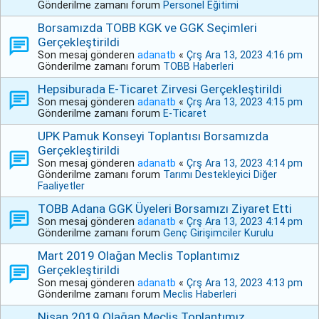
Gönderilme zamanı forum
Personel Eğitimi
Borsamızda TOBB KGK ve GGK Seçimleri
Gerçekleştirildi
Son mesaj gönderen
adanatb
«
Çrş Ara 13, 2023 4:16 pm
Gönderilme zamanı forum
TOBB Haberleri
Hepsiburada E-Ticaret Zirvesi Gerçekleştirildi
Son mesaj gönderen
adanatb
«
Çrş Ara 13, 2023 4:15 pm
Gönderilme zamanı forum
E-Ticaret
UPK Pamuk Konseyi Toplantısı Borsamızda
Gerçekleştirildi
Son mesaj gönderen
adanatb
«
Çrş Ara 13, 2023 4:14 pm
Gönderilme zamanı forum
Tarımı Destekleyici Diğer
Faaliyetler
TOBB Adana GGK Üyeleri Borsamızı Ziyaret Etti
Son mesaj gönderen
adanatb
«
Çrş Ara 13, 2023 4:14 pm
Gönderilme zamanı forum
Genç Girişimciler Kurulu
Mart 2019 Olağan Meclis Toplantımız
Gerçekleştirildi
Son mesaj gönderen
adanatb
«
Çrş Ara 13, 2023 4:13 pm
Gönderilme zamanı forum
Meclis Haberleri
Nisan 2019 Olağan Meclis Toplantımız