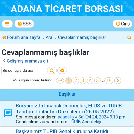
ADANA TİCARET BORSASI
SSS
Giriş
Forum ana sayfa
Ara
Cevaplanmamış başlıklar
r
Cevaplanmamış başlıklar
Gelişmiş aramaya git
Ara
Gelişmiş arama
1
2
3
4
5
19
1
. sayfa (Toplam
19
sayfa)
Sonra
460 uygun sonuç bulundu
…
Başlıklar
Borsamızda Lisanslı Depoculuk, ELÜS ve TÜRİB
Tanıtım Toplantısı Düzenlendi (26.05.2022)
Son mesaj gönderen
adanatb
«
Sal Eyl 24, 2024 9:13 pm
Gönderilme zamanı forum
TÜRİB Acenteliği
Başkanımız TÜRİB Genel Kurulu’na Katıldı