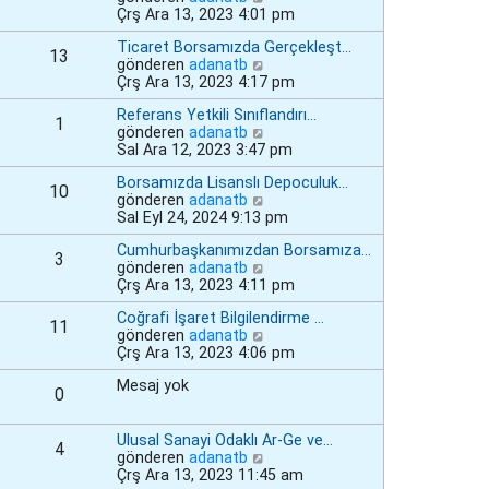
e
o
Çrş Ara 13, 2023 4:01 pm
n
Ticaret Borsamızda Gerçekleşt…
m
13
S
gönderen
adanatb
e
o
Çrş Ara 13, 2023 4:17 pm
s
n
a
Referans Yetkili Sınıflandırı…
m
j
1
S
gönderen
adanatb
e
ı
o
Sal Ara 12, 2023 3:47 pm
s
g
n
a
ö
Borsamızda Lisanslı Depoculuk…
m
j
r
10
S
gönderen
adanatb
e
ı
ü
o
Sal Eyl 24, 2024 9:13 pm
s
g
n
n
a
ö
t
Cumhurbaşkanımızdan Borsamıza…
m
j
r
ü
3
S
gönderen
adanatb
e
ı
ü
l
o
Çrş Ara 13, 2023 4:11 pm
s
g
n
e
n
a
ö
t
Coğrafi İşaret Bilgilendirme …
m
j
r
ü
11
S
gönderen
adanatb
e
ı
ü
l
o
Çrş Ara 13, 2023 4:06 pm
s
g
n
e
n
a
ö
t
Mesaj yok
m
j
r
ü
0
e
ı
ü
l
s
g
n
e
a
Ulusal Sanayi Odaklı Ar-Ge ve…
ö
t
4
j
S
gönderen
adanatb
r
ü
ı
o
Çrş Ara 13, 2023 11:45 am
ü
l