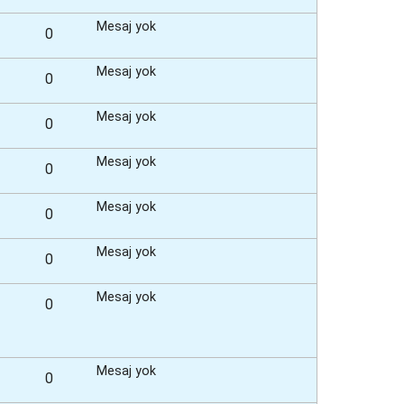
s
a
Mesaj yok
0
j
ı
g
Mesaj yok
0
ö
r
ü
Mesaj yok
0
n
t
ü
Mesaj yok
0
l
e
Mesaj yok
0
Mesaj yok
0
Mesaj yok
0
Mesaj yok
0