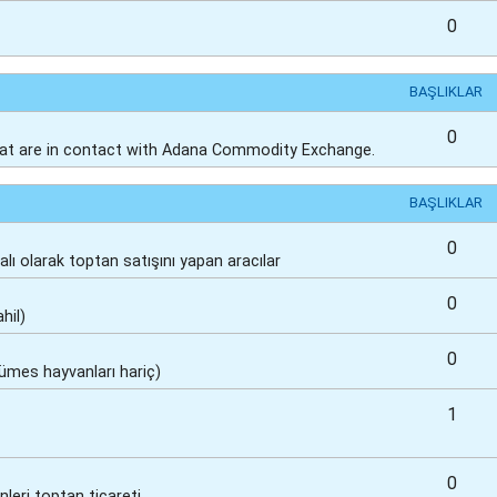
0
BAŞLIKLAR
0
at are in contact with Adana Commodity Exchange.
BAŞLIKLAR
0
lı olarak toptan satışını yapan aracılar
0
hil)
0
(kümes hayvanları hariç)
1
0
nleri toptan ticareti