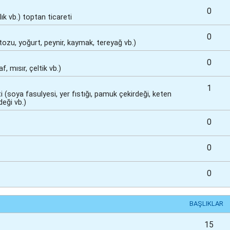
0
ık vb.) toptan ticareti
0
 tozu, yoğurt, peynir, kaymak, tereyağ vb.)
0
, mısır, çeltik vb.)
1
 (soya fasulyesi, yer fıstığı, pamuk çekirdeği, keten
eği vb.)
0
0
0
BAŞLIKLAR
15