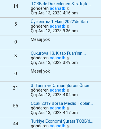
a
TOBB’de Düzenlenen Stratejik …
e
ö
14
j
S
gönderen
adanatb
r
ı
o
Çrş Ara 13, 2023 4:16 pm
ü
g
n
n
Üyelerimiz 1 Ekim 2022’de San…
ö
m
t
5
S
gönderen
adanatb
r
e
ü
o
Çrş Ara 13, 2023 9:36 am
ü
s
l
n
n
a
e
Mesaj yok
m
t
j
0
e
ü
ı
s
l
g
Çukurova 13. Kitap Fuarı’nın …
a
e
ö
8
S
gönderen
adanatb
j
r
o
Çrş Ara 13, 2023 3:49 pm
ı
ü
n
g
n
Mesaj yok
m
ö
t
0
e
r
ü
s
ü
l
a
3. Tarım ve Orman Şurası Önce…
n
e
21
j
S
gönderen
adanatb
t
ı
o
Çrş Ara 13, 2023 4:04 pm
ü
g
n
l
Ocak 2019 Borsa Meclis Toplan…
ö
m
e
55
S
gönderen
adanatb
r
e
o
Çrş Ara 13, 2023 4:17 pm
ü
s
n
n
a
Türkiye Ekonomi Şurası TOBB’d…
m
t
j
44
S
gönderen
adanatb
e
ü
ı