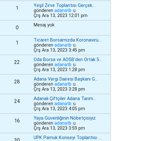
g
n
n
e
Yeşil Zirve Toplantısı Gerçek…
ö
m
t
1
S
gönderen
adanatb
r
e
ü
o
Çrş Ara 13, 2023 12:01 pm
ü
s
l
n
n
a
e
Mesaj yok
m
t
j
0
e
ü
ı
s
l
g
Ticaret Borsamızda Koronavirü…
a
e
ö
1
S
gönderen
adanatb
j
r
o
Çrş Ara 13, 2023 3:45 pm
ı
ü
n
g
n
Oda Borsa ve AOSB’den Ortak 5…
m
ö
t
22
S
gönderen
adanatb
e
r
ü
o
Çrş Ara 13, 2023 1:28 pm
s
ü
l
n
a
n
e
Adana Vergi Dairesi Başkanı G…
m
j
t
28
S
gönderen
adanatb
e
ı
ü
o
Çrş Ara 13, 2023 3:28 pm
s
g
l
n
a
ö
e
Adanalı Çiftçiler Adana Tarım…
m
j
r
24
S
gönderen
adanatb
e
ı
ü
o
Çrş Ara 13, 2023 4:05 pm
s
g
n
n
a
ö
t
Yaya Güvenliğinin Nöbetçisiyiz
m
j
r
ü
16
S
gönderen
adanatb
e
ı
ü
l
o
Çrş Ara 13, 2023 3:59 pm
s
g
n
e
n
a
ö
t
UPK Pamuk Konseyi Toplantısı …
m
j
r
ü
30