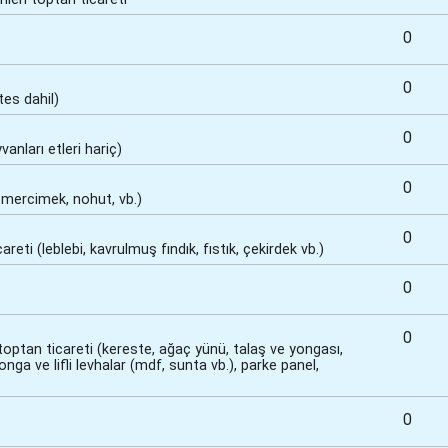
0
0
es dahil)
0
anları etleri hariç)
0
, mercimek, nohut, vb.)
0
ti (leblebi, kavrulmuş fındık, fıstık, çekirdek vb.)
0
0
toptan ticareti (kereste, ağaç yünü, talaş ve yongası,
nga ve lifli levhalar (mdf, sunta vb.), parke panel,
0