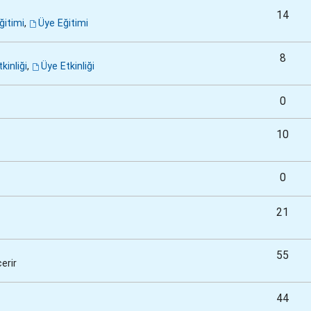
14
ğitimi
,
Üye Eğitimi
8
kinliği
,
Üye Etkinliği
0
10
0
21
55
erir
44