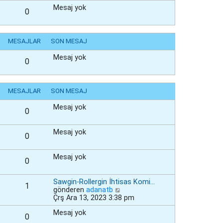
Mesaj yok
0
MESAJLAR
SON MESAJ
Mesaj yok
0
MESAJLAR
SON MESAJ
Mesaj yok
0
Mesaj yok
0
Mesaj yok
0
Sawgin-Rollergin İhtisas Komi…
1
S
gönderen
adanatb
o
Çrş Ara 13, 2023 3:38 pm
n
Mesaj yok
m
0
e