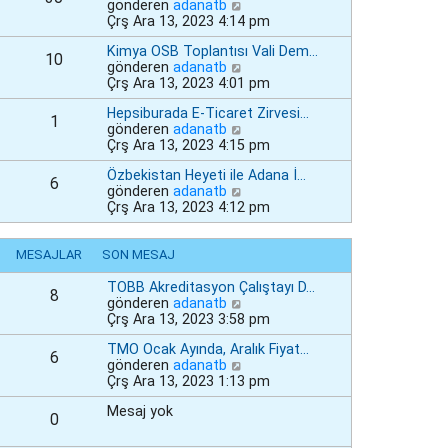
S
gönderen
adanatb
e
ı
ü
l
o
Çrş Ara 13, 2023 4:14 pm
s
g
n
e
n
a
ö
t
Kimya OSB Toplantısı Vali Dem…
m
j
r
ü
10
S
gönderen
adanatb
e
ı
ü
l
o
Çrş Ara 13, 2023 4:01 pm
s
g
n
e
n
a
ö
t
Hepsiburada E-Ticaret Zirvesi…
m
j
r
ü
1
S
gönderen
adanatb
e
ı
ü
l
o
Çrş Ara 13, 2023 4:15 pm
s
g
n
e
n
a
ö
t
Özbekistan Heyeti ile Adana İ…
m
j
r
ü
6
S
gönderen
adanatb
e
ı
ü
l
o
Çrş Ara 13, 2023 4:12 pm
s
g
n
e
n
a
ö
t
m
j
r
ü
e
MESAJLAR
SON MESAJ
ı
ü
l
s
g
n
e
a
TOBB Akreditasyon Çalıştayı D…
ö
t
8
j
S
gönderen
adanatb
r
ü
ı
o
Çrş Ara 13, 2023 3:58 pm
ü
l
g
n
n
e
TMO Ocak Ayında, Aralık Fiyat…
ö
m
t
6
S
gönderen
adanatb
r
e
ü
o
Çrş Ara 13, 2023 1:13 pm
ü
s
l
n
n
a
e
Mesaj yok
m
t
j
0
e
ü
ı
s
l
g