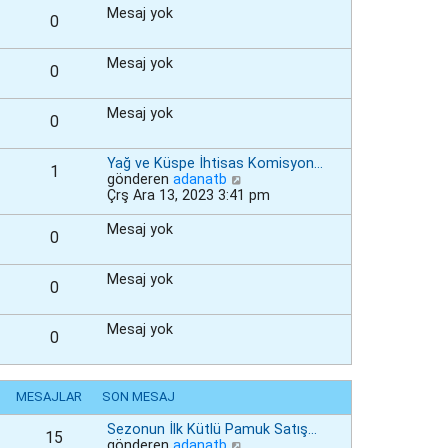
Mesaj yok
0
Mesaj yok
0
Mesaj yok
0
Yağ ve Küspe İhtisas Komisyon…
1
S
gönderen
adanatb
o
Çrş Ara 13, 2023 3:41 pm
n
m
Mesaj yok
0
e
s
a
Mesaj yok
0
j
ı
g
Mesaj yok
0
ö
r
ü
n
MESAJLAR
SON MESAJ
t
ü
Sezonun İlk Kütlü Pamuk Satış…
l
15
S
gönderen
adanatb