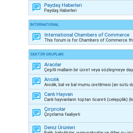
Paydaş Haberleri
Paydaş Haberleri
INTERNATIONAL
International Chambers of Commerce
This forum is for Chambers of Commerce th
SEKTÖR GRUPLARI
Aracılar
Çeşitli malların bir ücret veya sözleşmeye daya
Arıcılık
Arıcılık, bal ve bal mumu üretilmesi (arı sütü da
Canlı Hayvan
Canlı hayvanların toptan ticareti (celepçilik) 
Çırçırcılar
Çırçırlama faaliyeti
Deniz Ürünleri
Balık, kabuklular, yumuşakçalar ve diğer su ürü