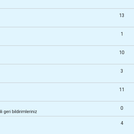
13
1
10
3
11
0
 geri bildirimleriniz
4