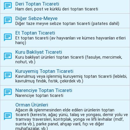
Deri Toptan Ticareti
Ham deri, post ve kürklü deri toptan ticareti
Diğer Sebze-Meyve
Diğer taze meyve sebze toptan ticareti (patates dahil)
Et Toptan Ticareti
Et toptan ticareti (av hayvanları ve kümes hayvanları etleri
hariç)
Kuru Bakliyat Ticareti
Kuru bakliyat ürünleri toptan ticareti (fasulye, mercimek,
nohut, vb.)
Kuruyemiş Toptan Ticareti
Kavrulmuş veya işlenmiş kuruyemiş toptan ticareti (leblebi,
kavrulmuş fındık, fıstık, çekirdek vb.)
Narenciye Toptan Ticareti
Narenciye toptan ticareti
Orman Ürünleri
Ağacın ilk işlenmesinden elde edilen ürünlerin toptan
ticareti (kereste, ağaç yünü, talaş ve yongası, demir yolu ve
tramvay traversleri, kontrplak, yonga ve lifli levhalar (mdf,
sunta vb.), parke panel, ahşap varil, fıçı ve diğer
muhafazalar, vb.)