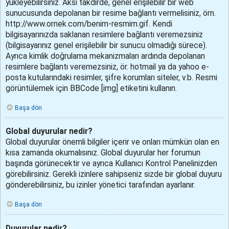
yükleyebilirsiniz. Aksi takdirde, genel erişilebilir bir web
sunucusunda depolanan bir resime bağlantı vermelisiniz, örn.
http://www.ornek.com/benim-resmim.gif. Kendi
bilgisayarınızda saklanan resimlere bağlantı veremezsiniz
(bilgisayarınız genel erişilebilir bir sunucu olmadığı sürece).
Ayrıca kimlik doğrulama mekanizmaları ardında depolanan
resimlere bağlantı veremezsiniz, ör. hotmail ya da yahoo e-
posta kutularındaki resimler, şifre korumları siteler, v.b. Resmi
görüntülemek için BBCode [img] etiketini kullanın.
Başa dön
Global duyurular nedir?
Global duyurular önemli bilgiler içerir ve onları mümkün olan en
kısa zamanda okumalısınız. Global duyurular her forumun
başında görünecektir ve ayrıca Kullanıcı Kontrol Panelinizden
görebilirsiniz. Gerekli izinlere sahipseniz sizde bir global duyuru
gönderebilirsiniz, bu izinler yönetici tarafından ayarlanır.
Başa dön
Duyurular nedir?