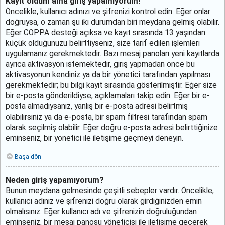
Kayıt oldum ama giriş yapamıyorum!
Öncelikle, kullanıcı adınızı ve şifrenizi kontrol edin. Eğer onlar
doğruysa, o zaman şu iki durumdan biri meydana gelmiş olabilir.
Eğer COPPA desteği açıksa ve kayıt sırasında 13 yaşından
küçük olduğunuzu belirttiyseniz, size tarif edilen işlemleri
uygulamanız gerekmektedir. Bazı mesaj panoları yeni kayıtlarda
ayrıca aktivasyon istemektedir, giriş yapmadan önce bu
aktivasyonun kendiniz ya da bir yönetici tarafından yapılması
gerekmektedir; bu bilgi kayıt sırasında gösterilmiştir. Eğer size
bir e-posta gönderildiyse, açıklamaları takip edin. Eğer bir e-
posta almadıysanız, yanlış bir e-posta adresi belirtmiş
olabilirsiniz ya da e-posta, bir spam filtresi tarafından spam
olarak seçilmiş olabilir. Eğer doğru e-posta adresi belirttiğinize
eminseniz, bir yönetici ile iletişime geçmeyi deneyin.
Başa dön
Neden giriş yapamıyorum?
Bunun meydana gelmesinde çeşitli sebepler vardır. Öncelikle,
kullanıcı adınız ve şifrenizi doğru olarak girdiğinizden emin
olmalısınız. Eğer kullanıcı adı ve şifrenizin doğruluğundan
eminseniz, bir mesaj panosu yöneticisi ile iletişime geçerek