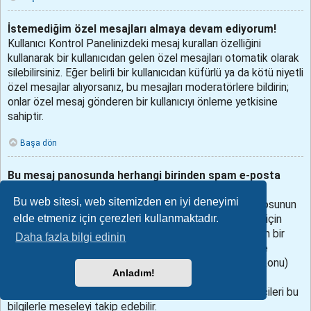
İstemediğim özel mesajları almaya devam ediyorum!
Kullanıcı Kontrol Panelinizdeki mesaj kuralları özelliğini
kullanarak bir kullanıcıdan gelen özel mesajları otomatik olarak
silebilirsiniz. Eğer belirli bir kullanıcıdan küfürlü ya da kötü niyetli
özel mesajlar alıyorsanız, bu mesajları moderatörlere bildirin;
onlar özel mesaj gönderen bir kullanıcıyı önleme yetkisine
sahiptir.
Başa dön
Bu mesaj panosunda herhangi birinden spam e-posta
aldım!
Bu web sitesi, web sitemizden en iyi deneyimi
Bunu duyduğumuz için üzgünüz. Aslında, bu mesaj panosunun
elde etmeniz için çerezleri kullanmaktadır.
sunduğu e-posta gönderme işlevi spamdan korunmak için
birçok önlemi almış durumda. Aldığınız spam e-postanın bir
Daha fazla bilgi edinin
kopyasını mesaj panosu yöneticisine gönderin. Özellikle
aldığınız e-posta’nın başlık kısmını (to (kime), subject (konu)
Anladım!
vs.) iletmeyi unutmayın, bu kısımda e-postayı gönderen
kullanıcı hakkında bilgiler bulunur. Mesaj panosu yöneticileri bu
bilgilerle meseleyi takip edebilir.