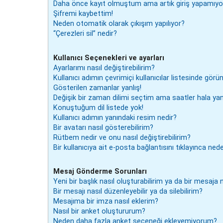
Daha önce kayıt olmuştum ama artık giriş yapamıy
Şifremi kaybettim!
Neden otomatik olarak çıkışım yapılıyor?
“Çerezleri sil” nedir?
Kullanıcı Seçenekleri ve ayarları
Ayarlarımı nasıl değiştirebilirim?
Kullanıcı adımın çevrimiçi kullanıcılar listesinde görü
Gösterilen zamanlar yanlış!
Değişik bir zaman dilimi seçtim ama saatler hala yanl
Konuştuğum dil listede yok!
Kullanıcı adımın yanındaki resim nedir?
Bir avatarı nasıl gösterebilirim?
Rütbem nedir ve onu nasıl değiştirebilirim?
Bir kullanıcıya ait e-posta bağlantısını tıklayınca ne
Mesaj Gönderme Sorunları
Yeni bir başlık nasıl oluşturabilirim ya da bir mesaja
Bir mesajı nasıl düzenleyebilir ya da silebilirim?
Mesajıma bir imza nasıl eklerim?
Nasıl bir anket oluştururum?
Neden daha fazla anket seçeneği ekleyemiyorum?