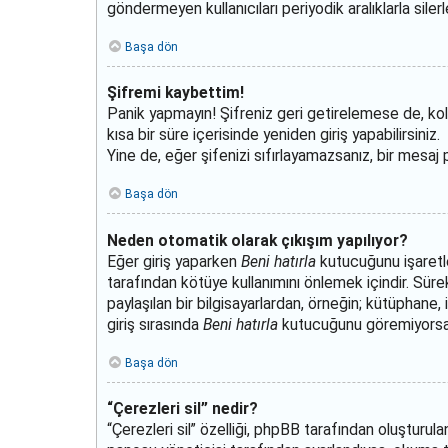
göndermeyen kullanıcıları periyodik aralıklarla siler
Başa dön
Şifremi kaybettim!
Panik yapmayın! Şifreniz geri getirelemese de, kolay
kısa bir süre içerisinde yeniden giriş yapabilirsiniz.
Yine de, eğer şifenizi sıfırlayamazsanız, bir mesaj 
Başa dön
Neden otomatik olarak çıkışım yapılıyor?
Eğer giriş yaparken
Beni hatırla
kutucuğunu işaretle
tarafından kötüye kullanımını önlemek içindir. Sürek
paylaşılan bir bilgisayarlardan, örneğin; kütüphane,
giriş sırasında
Beni hatırla
kutucuğunu göremiyorsanız
Başa dön
“Çerezleri sil” nedir?
“Çerezleri sil” özelliği, phpBB tarafından oluşturul