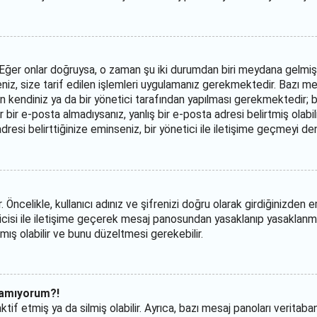
din. Eğer onlar doğruysa, o zaman şu iki durumdan biri meydana gelmi
iz, size tarif edilen işlemleri uygulamanız gerekmektedir. Bazı mes
endiniz ya da bir yönetici tarafından yapılması gerekmektedir; bu b
 bir e-posta almadıysanız, yanlış bir e-posta adresi belirtmiş olabil
resi belirttiğinize eminseniz, bir yönetici ile iletişime geçmeyi de
celikle, kullanıcı adınız ve şifrenizi doğru olarak girdiğinizden emi
cisi ile iletişime geçerek mesaj panosundan yasaklanıp yasaklanm
mış olabilir ve bunu düzeltmesi gerekebilir.
pamıyorum?!
tif etmiş ya da silmiş olabilir. Ayrıca, bazı mesaj panoları veritaba