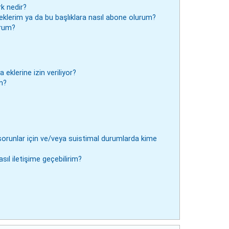
rk nedir?
ine eklerim ya da bu başlıklara nasıl abone olurum?
urum?
klerine izin veriliyor?
m?
 sorunlar için ve/veya suistimal durumlarda kime
sıl iletişime geçebilirim?