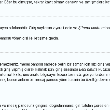
ler. Eğer bu olmuşsa, tekrar kayıt olmayı deneyin ve tartışmalara katı
ca sıfırlanabilir. Giriş sayfasını ziyaret edin ve
Şifremi unuttum
bağ
panosu yöneticisi ile iletişime geçin.
mezseniz, mesaj panosu sadece belirli bir zaman için sizi giriş yap
li giriş yapmış olarak kalmak için, giriş sırasında
Beni hatırla
kutucuğ
 internet kafe, üniversite bilgisayar laboratuarı, v.b. gibi yerlerde
, bunun anlamı bir mesaj panosu yöneticisinin bu özelliği devre dı
an ve mesaj panosuna girişiniz, doğrulanmanız için tutulan çerezleri