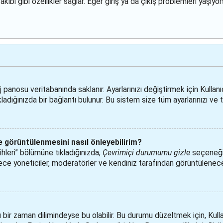
ibi gibi özellikler sağlar. Eğer giriş ya da çıkış problemleri yaşıy
aj panosu veritabanında saklanır. Ayarlarınızı değiştirmek için Kullanı
kladığınızda bir bağlantı bulunur. Bu sistem size tüm ayarlarınızı ve t
nde görüntülenmesini nasıl önleyebilirim?
hleri” bölümüne tıkladığınızda,
Çevrimiçi durumumu gizle
seçeneğin
adece yöneticiler, moderatörler ve kendiniz tarafından görüntülenecekt
ir zaman dilimindeyse bu olabilir. Bu durumu düzeltmek için, Kullanı