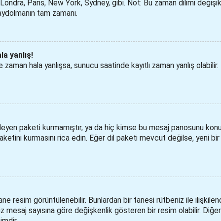
Londra, Paris, New York, Sydney, gibi. Not: Bu zaman dilimi değişikli
i kaydolmanın tam zamanı.
la yanlış!
zaman hala yanlışsa, sunucu saatinde kayıtlı zaman yanlış olabilir. 
leyen paketi kurmamıştır, ya da hiç kimse bu mesaj panosunu konu
paketini kurmasını rica edin. Eğer dil paketi mevcut değilse, yeni bi
tane resim görüntülenebilir. Bunlardan bir tanesi rütbeniz ile ilişkilen
saj sayısına göre değişkenlik gösteren bir resim olabilir. Diğeri i