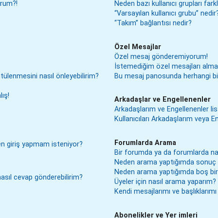
orum?!
Neden bazı kullanıcı grupları far
“Varsayılan kullanıcı grubu” nedir
“Takım” bağlantısı nedir?
Özel Mesajlar
Özel mesaj gönderemiyorum!
İstemediğim özel mesajları alm
ntülenmesini nasıl önleyebilirim?
Bu mesaj panosunda herhangi bi
ış!
Arkadaşlar ve Engellenenler
Arkadaşlarım ve Engellenenler lis
Kullanıcıları Arkadaşlarım veya Eng
Forumlarda Arama
den giriş yapmam isteniyor?
Bir forumda ya da forumlarda na
Neden arama yaptığımda sonuç 
Neden arama yaptığımda boş bir 
 nasıl cevap gönderebilirim?
Üyeler için nasıl arama yaparım?
Kendi mesajlarımı ve başlıklarımı 
Abonelikler ve Yer imleri