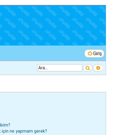
Giriş
Ara
Gelişmiş arama
lirim?
mak için ne yapmam gerek?