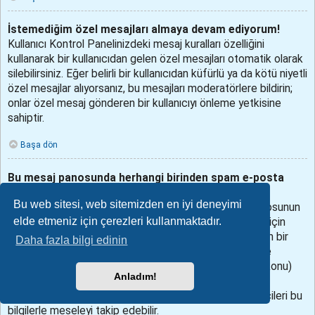
İstemediğim özel mesajları almaya devam ediyorum!
Kullanıcı Kontrol Panelinizdeki mesaj kuralları özelliğini
kullanarak bir kullanıcıdan gelen özel mesajları otomatik olarak
silebilirsiniz. Eğer belirli bir kullanıcıdan küfürlü ya da kötü niyetli
özel mesajlar alıyorsanız, bu mesajları moderatörlere bildirin;
onlar özel mesaj gönderen bir kullanıcıyı önleme yetkisine
sahiptir.
Başa dön
Bu mesaj panosunda herhangi birinden spam e-posta
aldım!
Bu web sitesi, web sitemizden en iyi deneyimi
Bunu duyduğumuz için üzgünüz. Aslında, bu mesaj panosunun
elde etmeniz için çerezleri kullanmaktadır.
sunduğu e-posta gönderme işlevi spamdan korunmak için
birçok önlemi almış durumda. Aldığınız spam e-postanın bir
Daha fazla bilgi edinin
kopyasını mesaj panosu yöneticisine gönderin. Özellikle
aldığınız e-posta’nın başlık kısmını (to (kime), subject (konu)
Anladım!
vs.) iletmeyi unutmayın, bu kısımda e-postayı gönderen
kullanıcı hakkında bilgiler bulunur. Mesaj panosu yöneticileri bu
bilgilerle meseleyi takip edebilir.