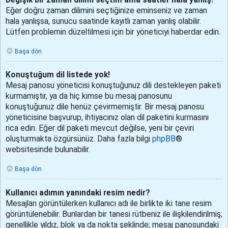
Eğer doğru zaman dilimini seçtiğinize eminseniz ve zaman
hala yanlışsa, sunucu saatinde kayıtlı zaman yanlış olabilir.
Lütfen problemin düzeltilmesi için bir yöneticiyi haberdar edin.
Başa dön
Konuştuğum dil listede yok!
Mesaj panosu yöneticisi konuştuğunuz dili destekleyen paketi
kurmamıştır, ya da hiç kimse bu mesaj panosunu
konuştuğunuz dile henüz çevirmemiştir. Bir mesaj panosu
yöneticisine başvurup, ihtiyacınız olan dil paketini kurmasını
rica edin. Eğer dil paketi mevcut değilse, yeni bir çeviri
oluşturmakta özgürsünüz. Daha fazla bilgi
phpBB
®
websitesinde bulunabilir.
Başa dön
Kullanıcı adımın yanındaki resim nedir?
Mesajları görüntülerken kullanıcı adı ile birlikte iki tane resim
görüntülenebilir. Bunlardan bir tanesi rütbeniz ile ilişkilendirilmiş;
genellikle yıldız, blok ya da nokta şeklinde; mesaj panosundaki