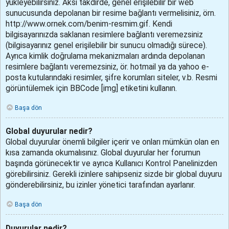
yükleyebilirsiniz. Aksi takdirde, genel erişilebilir bir web
sunucusunda depolanan bir resime bağlantı vermelisiniz, örn.
http://www.ornek.com/benim-resmim.gif. Kendi
bilgisayarınızda saklanan resimlere bağlantı veremezsiniz
(bilgisayarınız genel erişilebilir bir sunucu olmadığı sürece).
Ayrıca kimlik doğrulama mekanizmaları ardında depolanan
resimlere bağlantı veremezsiniz, ör. hotmail ya da yahoo e-
posta kutularındaki resimler, şifre korumları siteler, v.b. Resmi
görüntülemek için BBCode [img] etiketini kullanın.
Başa dön
Global duyurular nedir?
Global duyurular önemli bilgiler içerir ve onları mümkün olan en
kısa zamanda okumalısınız. Global duyurular her forumun
başında görünecektir ve ayrıca Kullanıcı Kontrol Panelinizden
görebilirsiniz. Gerekli izinlere sahipseniz sizde bir global duyuru
gönderebilirsiniz, bu izinler yönetici tarafından ayarlanır.
Başa dön
Duyurular nedir?