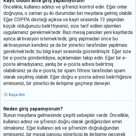
Kayıt oldum ama giriş yapamıyorum!
Öncelikle, kullanıcı adınızı ve şifrenizi kontrol edin. Eğer onlar
doğruysa, o zaman şu iki durumdan biri meydana gelmiş olabilir.
Eğer COPPA desteği açıksa ve kayıt sırasında 13 yaşından
küçük olduğunuzu belirttiyseniz, size tarif edilen işlemleri
uygulamanız gerekmektedir. Bazı mesaj panoları yeni kayıtlarda
ayrıca aktivasyon istemektedir, giriş yapmadan önce bu
aktivasyonun kendiniz ya da bir yönetici tarafından yapılması
gerekmektedir; bu bilgi kayıt sırasında gösterilmiştir. Eğer size
bir e-posta gönderildiyse, açıklamaları takip edin. Eğer bir e-
posta almadıysanız, yanlış bir e-posta adresi belirtmiş
olabilirsiniz ya da e-posta, bir spam filtresi tarafından spam
olarak seçilmiş olabilir. Eğer doğru e-posta adresi belirttiğinize
eminseniz, bir yönetici ile iletişime geçmeyi deneyin.
Başa dön
Neden giriş yapamıyorum?
Bunun meydana gelmesinde çeşitli sebepler vardır. Öncelikle,
kullanıcı adınız ve şifrenizi doğru olarak girdiğinizden emin
olmalısınız. Eğer kullanıcı adı ve şifrenizin doğruluğundan
eminseniz, bir mesaj panosu yöneticisi ile iletişime geçerek