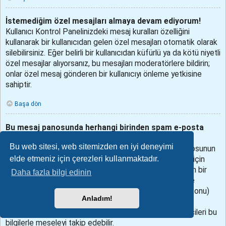
İstemediğim özel mesajları almaya devam ediyorum!
Kullanıcı Kontrol Panelinizdeki mesaj kuralları özelliğini
kullanarak bir kullanıcıdan gelen özel mesajları otomatik olarak
silebilirsiniz. Eğer belirli bir kullanıcıdan küfürlü ya da kötü niyetli
özel mesajlar alıyorsanız, bu mesajları moderatörlere bildirin;
onlar özel mesaj gönderen bir kullanıcıyı önleme yetkisine
sahiptir.
Başa dön
Bu mesaj panosunda herhangi birinden spam e-posta
aldım!
Bu web sitesi, web sitemizden en iyi deneyimi
Bunu duyduğumuz için üzgünüz. Aslında, bu mesaj panosunun
elde etmeniz için çerezleri kullanmaktadır.
sunduğu e-posta gönderme işlevi spamdan korunmak için
birçok önlemi almış durumda. Aldığınız spam e-postanın bir
Daha fazla bilgi edinin
kopyasını mesaj panosu yöneticisine gönderin. Özellikle
aldığınız e-posta’nın başlık kısmını (to (kime), subject (konu)
Anladım!
vs.) iletmeyi unutmayın, bu kısımda e-postayı gönderen
kullanıcı hakkında bilgiler bulunur. Mesaj panosu yöneticileri bu
bilgilerle meseleyi takip edebilir.