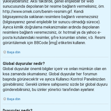
yükleyebilirsiniz. Aksi takdirde, genel erişilebilir bir web
sunucusunda depolanan bir resime bağlantı vermelisiniz, örn.
http://www.ornek.com/benim-resmim.gif. Kendi
bilgisayarınızda saklanan resimlere bağlantı veremezsiniz
(bilgisayarınız genel erişilebilir bir sunucu olmadığı sürece).
Ayrıca kimlik doğrulama mekanizmaları ardında depolanan
resimlere bağlantı veremezsiniz, ör. hotmail ya da yahoo e-
posta kutularındaki resimler, şifre korumları siteler, v.b. Resmi
görüntülemek için BBCode [img] etiketini kullanın.
Başa dön
Global duyurular nedir?
Global duyurular önemli bilgiler içerir ve onları mümkün olan en
kısa zamanda okumalısınız. Global duyurular her forumun
başında görünecektir ve ayrıca Kullanıcı Kontrol Panelinizden
görebilirsiniz. Gerekli izinlere sahipseniz sizde bir global duyuru
gönderebilirsiniz, bu izinler yönetici tarafından ayarlanır.
Başa dön
Duyurular nedir?