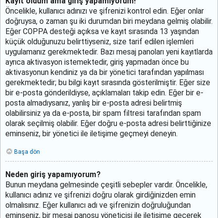
Kayıt oldum ama giriş yapamıyorum!
Öncelikle, kullanıcı adınızı ve şifrenizi kontrol edin. Eğer onlar
doğruysa, o zaman şu iki durumdan biri meydana gelmiş olabilir.
Eğer COPPA desteği açıksa ve kayıt sırasında 13 yaşından
küçük olduğunuzu belirttiyseniz, size tarif edilen işlemleri
uygulamanız gerekmektedir. Bazı mesaj panoları yeni kayıtlarda
ayrıca aktivasyon istemektedir, giriş yapmadan önce bu
aktivasyonun kendiniz ya da bir yönetici tarafından yapılması
gerekmektedir; bu bilgi kayıt sırasında gösterilmiştir. Eğer size
bir e-posta gönderildiyse, açıklamaları takip edin. Eğer bir e-
posta almadıysanız, yanlış bir e-posta adresi belirtmiş
olabilirsiniz ya da e-posta, bir spam filtresi tarafından spam
olarak seçilmiş olabilir. Eğer doğru e-posta adresi belirttiğinize
eminseniz, bir yönetici ile iletişime geçmeyi deneyin.
Başa dön
Neden giriş yapamıyorum?
Bunun meydana gelmesinde çeşitli sebepler vardır. Öncelikle,
kullanıcı adınız ve şifrenizi doğru olarak girdiğinizden emin
olmalısınız. Eğer kullanıcı adı ve şifrenizin doğruluğundan
eminseniz, bir mesaj panosu yöneticisi ile iletişime geçerek