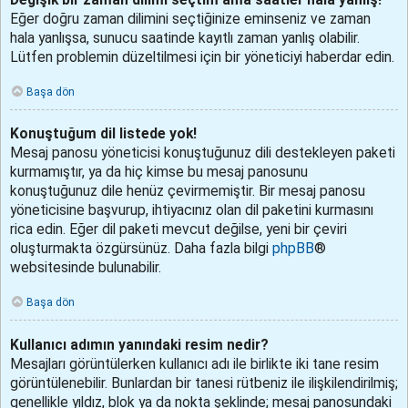
Eğer doğru zaman dilimini seçtiğinize eminseniz ve zaman
hala yanlışsa, sunucu saatinde kayıtlı zaman yanlış olabilir.
Lütfen problemin düzeltilmesi için bir yöneticiyi haberdar edin.
Başa dön
Konuştuğum dil listede yok!
Mesaj panosu yöneticisi konuştuğunuz dili destekleyen paketi
kurmamıştır, ya da hiç kimse bu mesaj panosunu
konuştuğunuz dile henüz çevirmemiştir. Bir mesaj panosu
yöneticisine başvurup, ihtiyacınız olan dil paketini kurmasını
rica edin. Eğer dil paketi mevcut değilse, yeni bir çeviri
oluşturmakta özgürsünüz. Daha fazla bilgi
phpBB
®
websitesinde bulunabilir.
Başa dön
Kullanıcı adımın yanındaki resim nedir?
Mesajları görüntülerken kullanıcı adı ile birlikte iki tane resim
görüntülenebilir. Bunlardan bir tanesi rütbeniz ile ilişkilendirilmiş;
genellikle yıldız, blok ya da nokta şeklinde; mesaj panosundaki