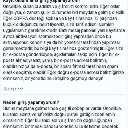
Kayıt oldum ama giriş yapamıyorum!
Öncelikle, kullanıcı adınızı ve şifrenizi kontrol edin. Eğer onlar
doğruysa, o zaman şu iki durumdan biri meydana gelmiş olabilir.
Eğer COPPA desteği açıksa ve kayıt sırasında 13 yaşından
küçük olduğunuzu belirttiyseniz, size tarif edilen işlemleri
uygulamanız gerekmektedir. Bazı mesaj panoları yeni kayıtlarda
ayrıca aktivasyon istemektedir, giriş yapmadan önce bu
aktivasyonun kendiniz ya da bir yönetici tarafından yapılması
gerekmektedir; bu bilgi kayıt sırasında gösterilmiştir. Eğer size
bir e-posta gönderildiyse, açıklamaları takip edin. Eğer bir e-
posta almadıysanız, yanlış bir e-posta adresi belirtmiş
olabilirsiniz ya da e-posta, bir spam filtresi tarafından spam
olarak seçilmiş olabilir. Eğer doğru e-posta adresi belirttiğinize
eminseniz, bir yönetici ile iletişime geçmeyi deneyin.
Başa dön
Neden giriş yapamıyorum?
Bunun meydana gelmesinde çeşitli sebepler vardır. Öncelikle,
kullanıcı adınız ve şifrenizi doğru olarak girdiğinizden emin
olmalısınız. Eğer kullanıcı adı ve şifrenizin doğruluğundan
eminseniz, bir mesaj panosu yöneticisi ile iletişime geçerek