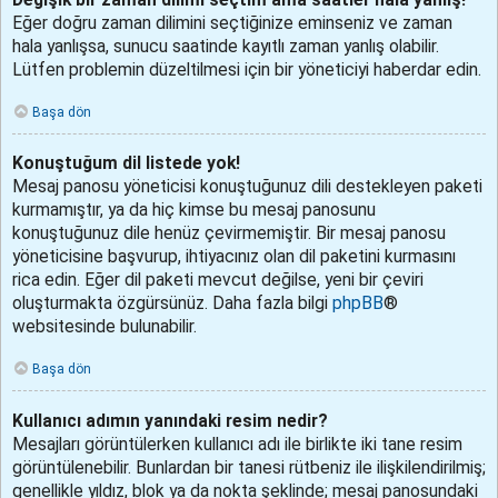
Eğer doğru zaman dilimini seçtiğinize eminseniz ve zaman
hala yanlışsa, sunucu saatinde kayıtlı zaman yanlış olabilir.
Lütfen problemin düzeltilmesi için bir yöneticiyi haberdar edin.
Başa dön
Konuştuğum dil listede yok!
Mesaj panosu yöneticisi konuştuğunuz dili destekleyen paketi
kurmamıştır, ya da hiç kimse bu mesaj panosunu
konuştuğunuz dile henüz çevirmemiştir. Bir mesaj panosu
yöneticisine başvurup, ihtiyacınız olan dil paketini kurmasını
rica edin. Eğer dil paketi mevcut değilse, yeni bir çeviri
oluşturmakta özgürsünüz. Daha fazla bilgi
phpBB
®
websitesinde bulunabilir.
Başa dön
Kullanıcı adımın yanındaki resim nedir?
Mesajları görüntülerken kullanıcı adı ile birlikte iki tane resim
görüntülenebilir. Bunlardan bir tanesi rütbeniz ile ilişkilendirilmiş;
genellikle yıldız, blok ya da nokta şeklinde; mesaj panosundaki