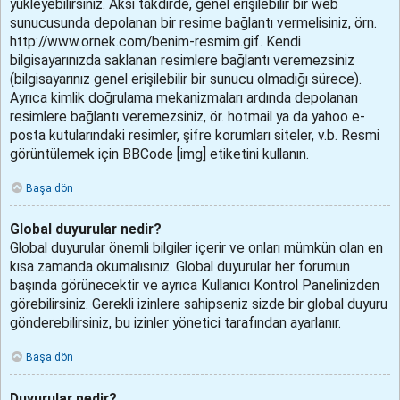
yükleyebilirsiniz. Aksi takdirde, genel erişilebilir bir web
sunucusunda depolanan bir resime bağlantı vermelisiniz, örn.
http://www.ornek.com/benim-resmim.gif. Kendi
bilgisayarınızda saklanan resimlere bağlantı veremezsiniz
(bilgisayarınız genel erişilebilir bir sunucu olmadığı sürece).
Ayrıca kimlik doğrulama mekanizmaları ardında depolanan
resimlere bağlantı veremezsiniz, ör. hotmail ya da yahoo e-
posta kutularındaki resimler, şifre korumları siteler, v.b. Resmi
görüntülemek için BBCode [img] etiketini kullanın.
Başa dön
Global duyurular nedir?
Global duyurular önemli bilgiler içerir ve onları mümkün olan en
kısa zamanda okumalısınız. Global duyurular her forumun
başında görünecektir ve ayrıca Kullanıcı Kontrol Panelinizden
görebilirsiniz. Gerekli izinlere sahipseniz sizde bir global duyuru
gönderebilirsiniz, bu izinler yönetici tarafından ayarlanır.
Başa dön
Duyurular nedir?