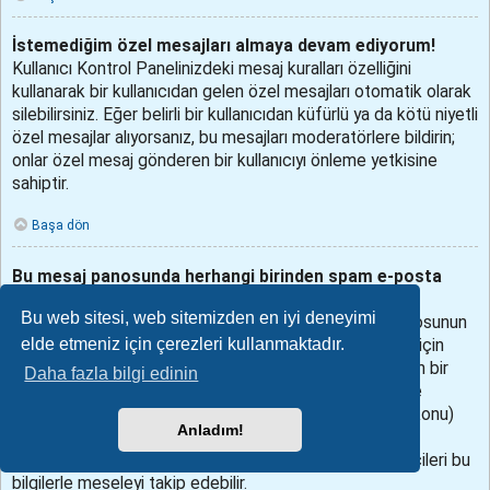
İstemediğim özel mesajları almaya devam ediyorum!
Kullanıcı Kontrol Panelinizdeki mesaj kuralları özelliğini
kullanarak bir kullanıcıdan gelen özel mesajları otomatik olarak
silebilirsiniz. Eğer belirli bir kullanıcıdan küfürlü ya da kötü niyetli
özel mesajlar alıyorsanız, bu mesajları moderatörlere bildirin;
onlar özel mesaj gönderen bir kullanıcıyı önleme yetkisine
sahiptir.
Başa dön
Bu mesaj panosunda herhangi birinden spam e-posta
aldım!
Bu web sitesi, web sitemizden en iyi deneyimi
Bunu duyduğumuz için üzgünüz. Aslında, bu mesaj panosunun
elde etmeniz için çerezleri kullanmaktadır.
sunduğu e-posta gönderme işlevi spamdan korunmak için
birçok önlemi almış durumda. Aldığınız spam e-postanın bir
Daha fazla bilgi edinin
kopyasını mesaj panosu yöneticisine gönderin. Özellikle
aldığınız e-posta’nın başlık kısmını (to (kime), subject (konu)
Anladım!
vs.) iletmeyi unutmayın, bu kısımda e-postayı gönderen
kullanıcı hakkında bilgiler bulunur. Mesaj panosu yöneticileri bu
bilgilerle meseleyi takip edebilir.