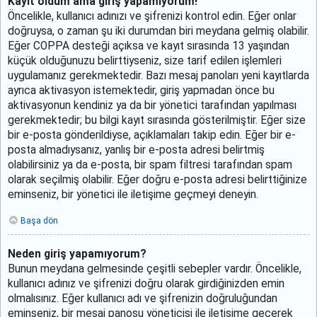
Kayıt oldum ama giriş yapamıyorum!
Öncelikle, kullanıcı adınızı ve şifrenizi kontrol edin. Eğer onlar
doğruysa, o zaman şu iki durumdan biri meydana gelmiş olabilir.
Eğer COPPA desteği açıksa ve kayıt sırasında 13 yaşından
küçük olduğunuzu belirttiyseniz, size tarif edilen işlemleri
uygulamanız gerekmektedir. Bazı mesaj panoları yeni kayıtlarda
ayrıca aktivasyon istemektedir, giriş yapmadan önce bu
aktivasyonun kendiniz ya da bir yönetici tarafından yapılması
gerekmektedir; bu bilgi kayıt sırasında gösterilmiştir. Eğer size
bir e-posta gönderildiyse, açıklamaları takip edin. Eğer bir e-
posta almadıysanız, yanlış bir e-posta adresi belirtmiş
olabilirsiniz ya da e-posta, bir spam filtresi tarafından spam
olarak seçilmiş olabilir. Eğer doğru e-posta adresi belirttiğinize
eminseniz, bir yönetici ile iletişime geçmeyi deneyin.
Başa dön
Neden giriş yapamıyorum?
Bunun meydana gelmesinde çeşitli sebepler vardır. Öncelikle,
kullanıcı adınız ve şifrenizi doğru olarak girdiğinizden emin
olmalısınız. Eğer kullanıcı adı ve şifrenizin doğruluğundan
eminseniz, bir mesaj panosu yöneticisi ile iletişime geçerek