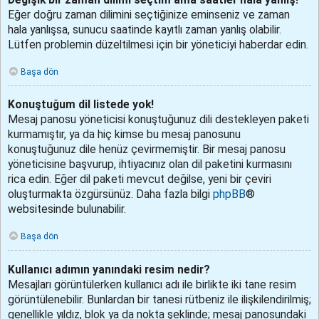
Eğer doğru zaman dilimini seçtiğinize eminseniz ve zaman
hala yanlışsa, sunucu saatinde kayıtlı zaman yanlış olabilir.
Lütfen problemin düzeltilmesi için bir yöneticiyi haberdar edin.
Başa dön
Konuştuğum dil listede yok!
Mesaj panosu yöneticisi konuştuğunuz dili destekleyen paketi
kurmamıştır, ya da hiç kimse bu mesaj panosunu
konuştuğunuz dile henüz çevirmemiştir. Bir mesaj panosu
yöneticisine başvurup, ihtiyacınız olan dil paketini kurmasını
rica edin. Eğer dil paketi mevcut değilse, yeni bir çeviri
oluşturmakta özgürsünüz. Daha fazla bilgi
phpBB
®
websitesinde bulunabilir.
Başa dön
Kullanıcı adımın yanındaki resim nedir?
Mesajları görüntülerken kullanıcı adı ile birlikte iki tane resim
görüntülenebilir. Bunlardan bir tanesi rütbeniz ile ilişkilendirilmiş;
genellikle yıldız, blok ya da nokta şeklinde; mesaj panosundaki