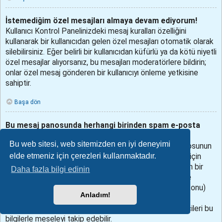
İstemediğim özel mesajları almaya devam ediyorum!
Kullanıcı Kontrol Panelinizdeki mesaj kuralları özelliğini
kullanarak bir kullanıcıdan gelen özel mesajları otomatik olarak
silebilirsiniz. Eğer belirli bir kullanıcıdan küfürlü ya da kötü niyetli
özel mesajlar alıyorsanız, bu mesajları moderatörlere bildirin;
onlar özel mesaj gönderen bir kullanıcıyı önleme yetkisine
sahiptir.
Başa dön
Bu mesaj panosunda herhangi birinden spam e-posta
aldım!
Bu web sitesi, web sitemizden en iyi deneyimi
Bunu duyduğumuz için üzgünüz. Aslında, bu mesaj panosunun
elde etmeniz için çerezleri kullanmaktadır.
sunduğu e-posta gönderme işlevi spamdan korunmak için
birçok önlemi almış durumda. Aldığınız spam e-postanın bir
Daha fazla bilgi edinin
kopyasını mesaj panosu yöneticisine gönderin. Özellikle
aldığınız e-posta’nın başlık kısmını (to (kime), subject (konu)
Anladım!
vs.) iletmeyi unutmayın, bu kısımda e-postayı gönderen
kullanıcı hakkında bilgiler bulunur. Mesaj panosu yöneticileri bu
bilgilerle meseleyi takip edebilir.