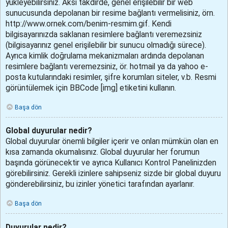
yükleyebilirsiniz. Aksi takdirde, genel erişilebilir bir web
sunucusunda depolanan bir resime bağlantı vermelisiniz, örn.
http://www.ornek.com/benim-resmim.gif. Kendi
bilgisayarınızda saklanan resimlere bağlantı veremezsiniz
(bilgisayarınız genel erişilebilir bir sunucu olmadığı sürece).
Ayrıca kimlik doğrulama mekanizmaları ardında depolanan
resimlere bağlantı veremezsiniz, ör. hotmail ya da yahoo e-
posta kutularındaki resimler, şifre korumları siteler, v.b. Resmi
görüntülemek için BBCode [img] etiketini kullanın.
Başa dön
Global duyurular nedir?
Global duyurular önemli bilgiler içerir ve onları mümkün olan en
kısa zamanda okumalısınız. Global duyurular her forumun
başında görünecektir ve ayrıca Kullanıcı Kontrol Panelinizden
görebilirsiniz. Gerekli izinlere sahipseniz sizde bir global duyuru
gönderebilirsiniz, bu izinler yönetici tarafından ayarlanır.
Başa dön
Duyurular nedir?